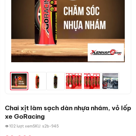
Chai xịt làm sạch dàn nhựa nhám, vỏ lốp
xe GoRacing
👁 102 lượt xem
SKU: s2b-945