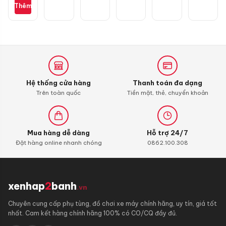
Scooter
Thêm
10W30
0,8L
dành
cho
xe
ga
Honda
Hệ thống cửa hàng
Thanh toán đa dạng
Trên toàn quốc
Tiền mặt, thẻ, chuyển khoản
Mua hàng dễ dàng
Hỗ trợ 24/7
Đặt hàng online nhanh chóng
0862.100.308
xenhap
2
banh
.vn
Chuyên cung cấp phụ tùng, đồ chơi xe máy chính hãng, uy tín, giá tốt
nhất. Cam kết hàng chính hãng 100% có CO/CQ đầy đủ.