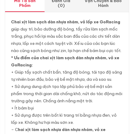
Mô Tả Sản
Đánh Giá
Vận Chuyển & Bảo
Phẩm
(0)
Hành
Chai xịt làm sạch dàn nhựa nhám, vỏ lốp xe GoRacing
giúp duy trì, bảo dưỡng độ bóng, tẩy rửa làm sạch mốc
trắng, phục hồi lại màu sắc ban đầu của các chi tiết dàn
nhựa, lốp xe một cách tuyệt vời. Xế iu của các bạn lúc
nào cũng sạch bóng như zin, lại hạn chế bám bụi cực tốt.
* Ưu điểm của chai xịt làm sạch dàn nhựa nhám, vỏ xe
GoRacing:
+ Giúp tẩy sạch chất bẩn, tăng độ bóng, tái tạo độ sáng
tự nhiên ban đầu, bảo vệ bề mặt nhựa, da và sao su.
+ Sử dụng dung dịch tạo lớp phủ bảo vệ bề mặt sản
phẩm trong thời gian dài chống khô, nứt do tác động môi
trường gây nên. Chống ánh nắng mặt trời.
+ Ít bám bụi
+ Sử dụng được trên bất kì trang trí bằng nhựa đen, vỏ
lốp xe. Không hư hại màu sơn xe.
– C
hai xịt làm sạch nhựa dàn nhựa nhám, vỏ xe