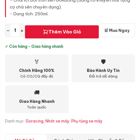
- Chai xịt bôi trơn sên GoRacing (đang có khuyến mãi tặng
cọ chà sên chuyên dụng).
- Dung tích: 250ml.
−
+
🛒 Mua Ngay
Thêm Vào Giỏ
✓ Còn hàng - Giao hàng nhanh
🏅
🛡
Chính Hãng 100%
Bảo Hành Uy Tín
Có CO/CQ đầy đủ
Đổi trả dễ dàng
🚚
Giao Hàng Nhanh
Toàn quốc
Danh mục:
Goracing
,
Nhớt xe máy
,
Phụ tùng xe máy