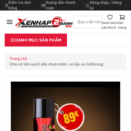
Kiểm tra đơn
Hướng dẫn thanh
Đăng nhập / Đăng
|
|
hàng
toán
ký
Danh sách
Giỏ
yêu thích
hàng
DANH MỤC SẢN PHẨM
Trang chủ
Chai xịt làm sạch dàn nhựa nhám, vỏ lốp xe GoRacing