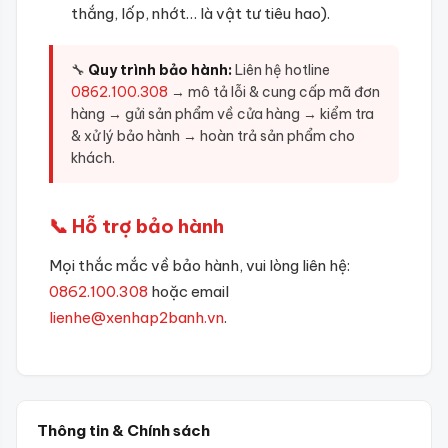
thắng, lốp, nhớt… là vật tư tiêu hao).
🔧
Quy trình bảo hành:
Liên hệ hotline
0862.100.308
→ mô tả lỗi & cung cấp mã đơn
hàng → gửi sản phẩm về cửa hàng → kiểm tra
& xử lý bảo hành → hoàn trả sản phẩm cho
khách.
📞 Hỗ trợ bảo hành
Mọi thắc mắc về bảo hành, vui lòng liên hệ:
0862.100.308
hoặc email
lienhe@xenhap2banh.vn
.
Thông tin & Chính sách