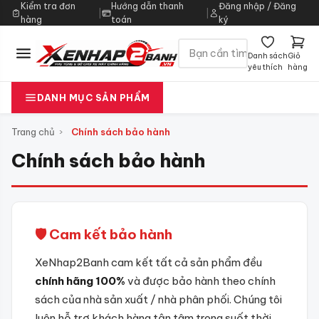
Kiểm tra đơn
Hướng dẫn thanh
Đăng nhập / Đăng
|
|
hàng
toán
ký
Danh sách
Giỏ
yêu thích
hàng
DANH MỤC SẢN PHẨM
Trang chủ
›
Chính sách bảo hành
Chính sách bảo hành
🛡️ Cam kết bảo hành
XeNhap2Banh cam kết tất cả sản phẩm đều
chính hãng 100%
và được bảo hành theo chính
sách của nhà sản xuất / nhà phân phối. Chúng tôi
luôn hỗ trợ khách hàng tận tâm trong suốt thời