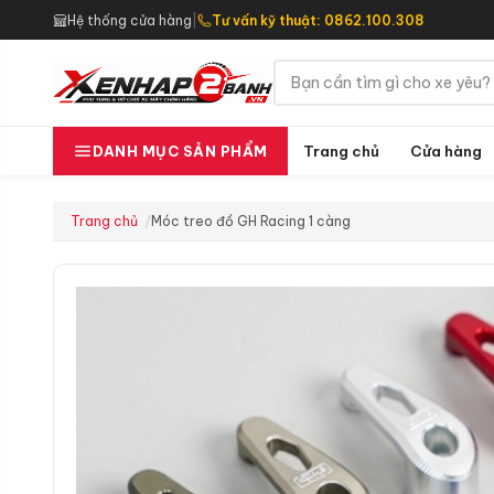
Hệ thống cửa hàng
|
Tư vấn kỹ thuật: 0862.100.308
Trang chủ
Cửa hàng
DANH MỤC SẢN PHẨM
Trang chủ
Móc treo đồ GH Racing 1 càng