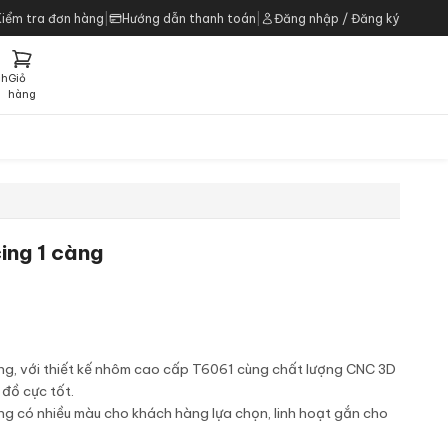
Kiểm tra đơn hàng
|
Hướng dẫn thanh toán
|
Đăng nhập / Đăng ký
ch
Giỏ
h
hàng
ing 1 càng
ng, với thiết kế nhôm cao cấp T6061 cùng chất lượng CNC 3D
 đồ cực tốt.
ng có nhiều màu cho khách hàng lựa chọn, linh hoạt gắn cho