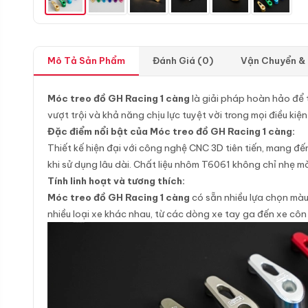
Mô Tả Sản Phẩm
Đánh Giá (0)
Vận Chuyển &
Móc treo đồ GH Racing 1 càng
là giải pháp hoàn hảo để 
vượt trội và khả năng chịu lực tuyệt vời trong mọi điều kiệ
Đặc điểm nổi bật của Móc treo đồ GH Racing 1 càng:
Thiết kế hiện đại với công nghệ CNC 3D tiên tiến, mang đế
khi sử dụng lâu dài. Chất liệu nhôm T6061 không chỉ nhẹ mà
Tính linh hoạt và tương thích:
Móc treo đồ GH Racing 1 càng
có sẵn nhiều lựa chọn màu
nhiều loại xe khác nhau, từ các dòng xe tay ga đến xe côn t