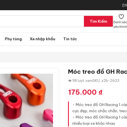
Tìm Kiếm
Danh sá
yêu thíc
Phụ tùng
Xe nhập khẩu
Tin tức
Móc treo đồ GH Rac
👁 98 lượt xem
SKU: s2b-2603
175.000
₫
- Móc treo đồ GH Racing 1 cà
cực đẹp, móc chắc chắn, treo
- Móc treo đồ GH Racing 1 cà
nhiều loại xe khác nhau.