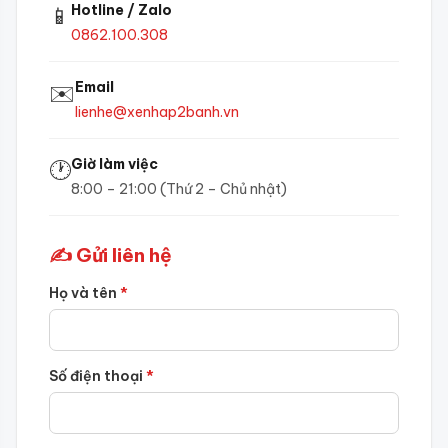
Hotline / Zalo
📱
0862.100.308
Email
✉️
lienhe@xenhap2banh.vn
Giờ làm việc
🕐
8:00 – 21:00 (Thứ 2 – Chủ nhật)
✍️ Gửi liên hệ
Họ và tên
*
Số điện thoại
*