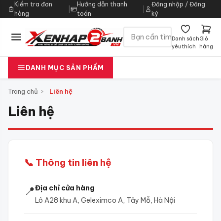
Kiểm tra đơn
Hướng dẫn thanh
Đăng nhập / Đăng
|
|
hàng
toán
ký
Danh sách
Giỏ
yêu thích
hàng
DANH MỤC SẢN PHẨM
Trang chủ
›
Liên hệ
Liên hệ
📞 Thông tin liên hệ
Địa chỉ cửa hàng
📍
Lô A28 khu A, Geleximco A, Tây Mỗ, Hà Nội