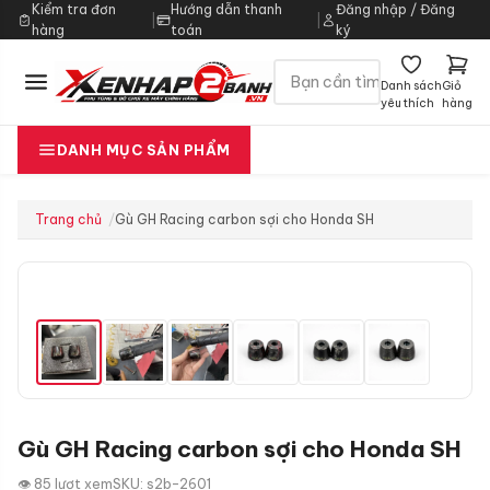
Kiểm tra đơn
Hướng dẫn thanh
Đăng nhập / Đăng
|
|
hàng
toán
ký
Danh sách
Giỏ
yêu thích
hàng
DANH MỤC SẢN PHẨM
Trang chủ
Gù GH Racing carbon sợi cho Honda SH
Gù GH Racing carbon sợi cho Honda SH
👁 85 lượt xem
SKU: s2b-2601