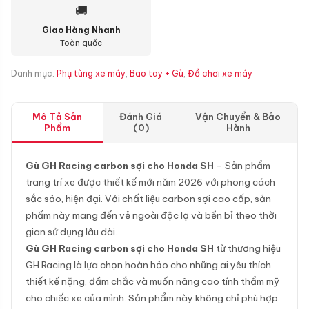
🚚
Giao Hàng Nhanh
Toàn quốc
Danh mục:
Phụ tùng xe máy
,
Bao tay + Gù
,
Đồ chơi xe máy
Mô Tả Sản
Đánh Giá
Vận Chuyển & Bảo
Phẩm
(0)
Hành
Gù GH Racing carbon sợi cho Honda SH
– Sản phẩm
trang trí xe được thiết kế mới năm 2026 với phong cách
sắc sảo, hiện đại. Với chất liệu carbon sợi cao cấp, sản
phẩm này mang đến vẻ ngoài độc lạ và bền bỉ theo thời
gian sử dụng lâu dài.
Gù GH Racing carbon sợi cho Honda SH
từ thương hiệu
GH Racing là lựa chọn hoàn hảo cho những ai yêu thích
thiết kế nặng, đầm chắc và muốn nâng cao tính thẩm mỹ
cho chiếc xe của mình. Sản phẩm này không chỉ phù hợp