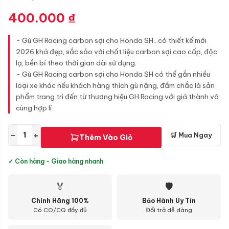
400.000
₫
- Gù GH Racing carbon sợi cho Honda SH...có thiết kế mới
2026 khá đẹp, sắc sảo với chất liệu carbon sợi cao cấp, độc
lạ, bền bỉ theo thời gian dài sử dụng.
- Gù GH Racing carbon sợi cho Honda SH có thể gắn nhiều
loại xe khác nếu khách hàng thích gù nặng, đầm chắc là sản
phẩm trang trì đến từ thương hiệu GH Racing với giá thành vô
cùng hợp lí.
−
+
🛒 Mua Ngay
Thêm Vào Giỏ
✓ Còn hàng - Giao hàng nhanh
🏅
🛡
Chính Hãng 100%
Bảo Hành Uy Tín
Có CO/CQ đầy đủ
Đổi trả dễ dàng