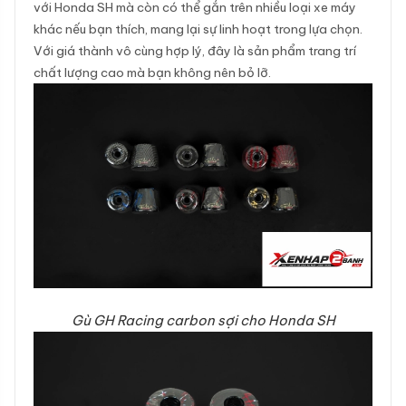
với Honda SH mà còn có thể gắn trên nhiều loại xe máy
khác nếu bạn thích, mang lại sự linh hoạt trong lựa chọn.
Với giá thành vô cùng hợp lý, đây là sản phẩm trang trí
chất lượng cao mà bạn không nên bỏ lỡ.
Gù GH Racing carbon sợi cho Honda SH