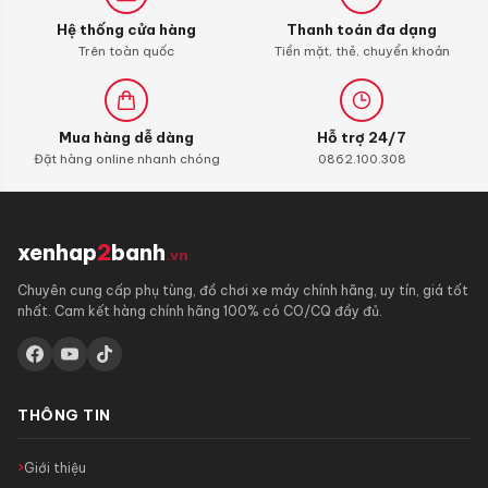
Hệ thống cửa hàng
Thanh toán đa dạng
Trên toàn quốc
Tiền mặt, thẻ, chuyển khoản
Mua hàng dễ dàng
Hỗ trợ 24/7
Đặt hàng online nhanh chóng
0862.100.308
xenhap
2
banh
.vn
Chuyên cung cấp phụ tùng, đồ chơi xe máy chính hãng, uy tín, giá tốt
nhất. Cam kết hàng chính hãng 100% có CO/CQ đầy đủ.
THÔNG TIN
Giới thiệu