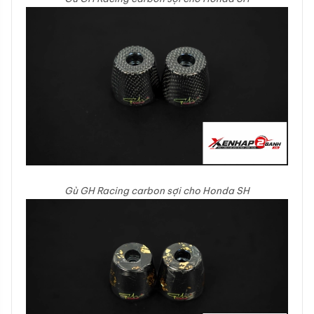
Gù GH Racing carbon sợi cho Honda SH