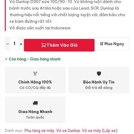
Vỏ Dunlop D307 size 100/90-10. Vỏ không ruột dành cho
bánh trước sau Attila hoặc sau của Lead, SCR, Dunlop là
thương hiệu nổi tiếng với chất lượng tuyệt vời, đảm bảo cho
xe bám đường rất tốt.
Vỏ được sản xuất tại Indonesia.
−
+
🛒 Mua Ngay
Thêm Vào Giỏ
✓ Còn hàng - Giao hàng nhanh
🏅
🛡
Chính Hãng 100%
Bảo Hành Uy Tín
Có CO/CQ đầy đủ
Đổi trả dễ dàng
🚚
Giao Hàng Nhanh
Toàn quốc
Danh mục:
Phụ tùng xe máy
,
Vỏ xe Dunlop
,
Vỏ xe máy (Lốp xe)