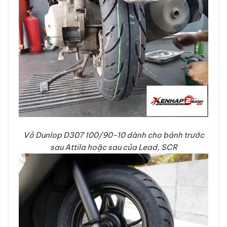
Vỏ Dunlop D307 100/90-10 dành cho bánh trước
sau Attila hoặc sau của Lead, SCR