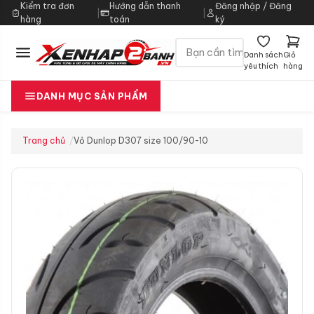
Kiểm tra đơn
Hướng dẫn thanh
Đăng nhập / Đăng
|
|
hàng
toán
ký
Danh sách
Giỏ
yêu thích
hàng
DANH MỤC SẢN PHẨM
Trang chủ
Vỏ Dunlop D307 size 100/90-10