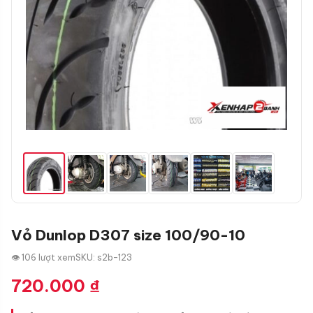
Vỏ Dunlop D307 size 100/90-10
👁 106 lượt xem
SKU: s2b-123
720.000
₫