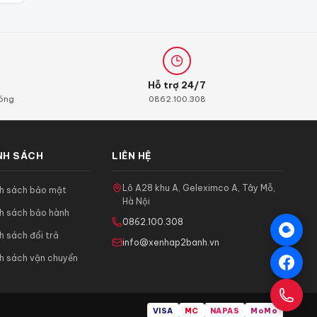
Hỗ trợ 24/7
hóng
0862.100.308
NH SÁCH
LIÊN HỆ
Lô A28 khu A, Geleximco A, Tây Mỗ,
nh sách bảo mật
Hà Nội
h sách bảo hành
0862.100.308
h sách đổi trả
info@xenhap2banh.vn
h sách vận chuyển
VISA
MC
NAPAS
MoMo