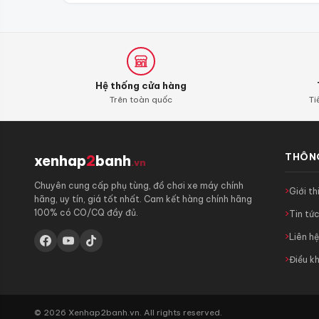
Hệ thống cửa hàng
Trên toàn quốc
Ti
THÔNG
xenhap
2
banh
.vn
Chuyên cung cấp phụ tùng, đồ chơi xe máy chính
Giới th
hãng, uy tín, giá tốt nhất. Cam kết hàng chính hãng
100% có CO/CQ đầy đủ.
Tin tứ
Liên h
Điều k
© 2026 Xenhap2banh.vn. All rights reserved.