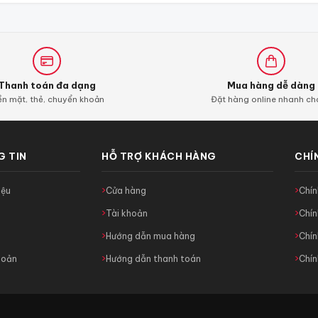
Thanh toán đa dạng
Mua hàng dễ dàng
ền mặt, thẻ, chuyển khoản
Đặt hàng online nhanh c
 TIN
HỖ TRỢ KHÁCH HÀNG
CHÍ
iệu
Cửa hàng
Chí
c
Tài khoản
Chín
ệ
Hướng dẫn mua hàng
Chín
hoản
Hướng dẫn thanh toán
Chín