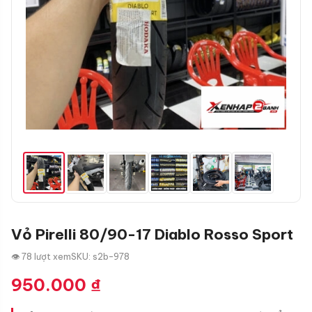
Vỏ Pirelli 80/90-17 Diablo Rosso Sport
👁 78 lượt xem
SKU: s2b-978
950.000
₫