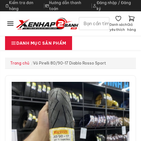
Kiểm tra đơn
Hướng dẫn thanh
Đăng nhập / Đăng
|
|
hàng
toán
ký
Danh sách
Giỏ
yêu thích
hàng
DANH MỤC SẢN PHẨM
Trang chủ
Vỏ Pirelli 80/90-17 Diablo Rosso Sport