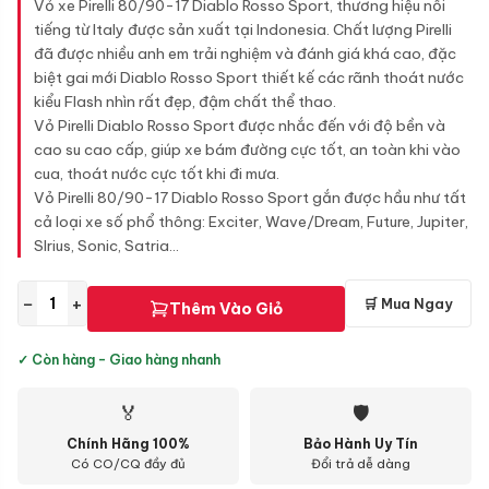
Vỏ xe Pirelli 80/90-17 Diablo Rosso Sport, thương hiệu nổi
tiếng từ Italy được sản xuất tại Indonesia. Chất lượng Pirelli
đã được nhiều anh em trải nghiệm và đánh giá khá cao, đặc
biệt gai mới Diablo Rosso Sport thiết kế các rãnh thoát nước
kiểu Flash nhìn rất đẹp, đậm chất thể thao.
Vỏ Pirelli Diablo Rosso Sport được nhắc đến với độ bền và
cao su cao cấp, giúp xe bám đường cực tốt, an toàn khi vào
cua, thoát nước cực tốt khi đi mưa.
Vỏ Pirelli 80/90-17 Diablo Rosso Sport gắn được hầu như tất
cả loại xe số phổ thông: Exciter, Wave/Dream, Future, Jupiter,
SIrius, Sonic, Satria...
−
+
🛒 Mua Ngay
Thêm Vào Giỏ
✓ Còn hàng - Giao hàng nhanh
🏅
🛡
Chính Hãng 100%
Bảo Hành Uy Tín
Có CO/CQ đầy đủ
Đổi trả dễ dàng