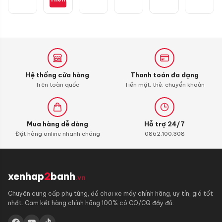
Honda
SH
Hệ thống cửa hàng
Thanh toán đa dạng
Trên toàn quốc
Tiền mặt, thẻ, chuyển khoản
Mua hàng dễ dàng
Hỗ trợ 24/7
Đặt hàng online nhanh chóng
0862.100.308
xenhap
2
banh
.vn
Chuyên cung cấp phụ tùng, đồ chơi xe máy chính hãng, uy tín, giá tốt
nhất. Cam kết hàng chính hãng 100% có CO/CQ đầy đủ.