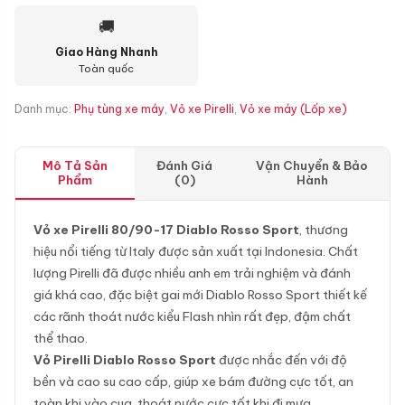
🚚
Giao Hàng Nhanh
Toàn quốc
Danh mục:
Phụ tùng xe máy
,
Vỏ xe Pirelli
,
Vỏ xe máy (Lốp xe)
Mô Tả Sản
Đánh Giá
Vận Chuyển & Bảo
Phẩm
(0)
Hành
Vỏ xe Pirelli 80/90-17 Diablo Rosso Sport
, thương
hiệu nổi tiếng từ Italy được sản xuất tại Indonesia. Chất
lượng Pirelli đã được nhiều anh em trải nghiệm và đánh
giá khá cao, đặc biệt gai mới Diablo Rosso Sport thiết kế
các rãnh thoát nước kiểu Flash nhìn rất đẹp, đậm chất
thể thao.
Vỏ Pirelli Diablo Rosso Sport
được nhắc đến với độ
bền và cao su cao cấp, giúp xe bám đường cực tốt, an
toàn khi vào cua, thoát nước cực tốt khi đi mưa.