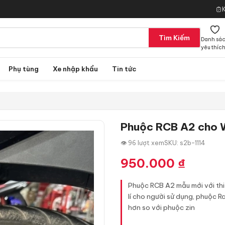
Tìm Kiếm
Danh sá
yêu thíc
Phụ tùng
Xe nhập khẩu
Tin tức
Phuộc RCB A2 cho W
👁 96 lượt xem
SKU: s2b-1114
950.000
₫
Phuộc RCB A2 mẫu mới với thiế
lí cho người sử dụng, phuộc 
hơn so với phuộc zin