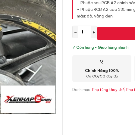
- Phuộc sau RCB A2 chính hã
- Phuộc RCB A2 cao 335mm gắn
màu: đỏ, vàng đen.
−
+
✓ Còn hàng - Giao hàng nhanh
🏅
Chính Hãng 100%
Có CO/CQ đầy đủ
Danh mục:
Phụ tùng thay thế
,
Phụ 