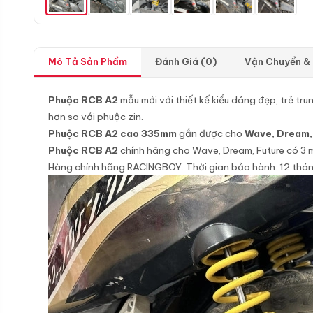
Mô Tả Sản Phẩm
Đánh Giá (0)
Vận Chuyển &
Phuộc RCB A2
mẫu mới với thiết kế kiểu dáng đẹp, trẻ tr
hơn so với phuộc zin.
Phuộc RCB A2 cao 335mm
gắn được cho
Wave, Dream, 
Phuộc RCB A2
chính hãng cho Wave, Dream, Future có 3 m
Hàng chính hãng RACINGBOY. Thời gian bảo hành: 12 thán