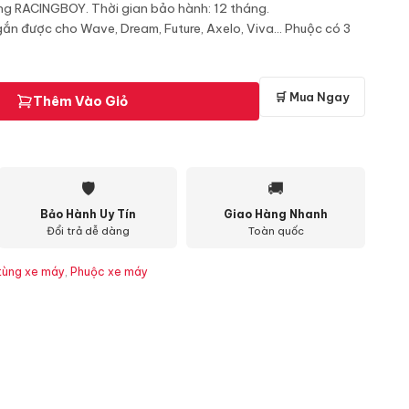
ng RACINGBOY. Thời gian bảo hành: 12 tháng.
 được cho Wave, Dream, Future, Axelo, Viva... Phuộc có 3
🛒 Mua Ngay
Thêm Vào Giỏ
🛡
🚚
Bảo Hành Uy Tín
Giao Hàng Nhanh
Đổi trả dễ dàng
Toàn quốc
tùng xe máy
,
Phuộc xe máy