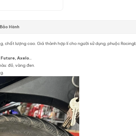
 Bảo Hành
ung, chất lượng cao. Giá thành hợp lí cho người sử dụng, phuộc Raci
Future, Axelo..
àu: đỏ, vàng đen.
g.