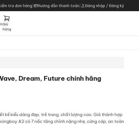
Kiểm tra đơn hàng
|
Hướng dẫn thanh toán
|
Đăng nhập / Đăng ký
ch
Giỏ
h
hàng
ave, Dream, Future chính hãng
t kế kiểu dáng đẹp, trẻ trung, chất lượng cao. Giá thành hợp
Racingboy A2 có 7 nấc tăng chỉnh nặng nhẹ, cứng cáp, an toàn