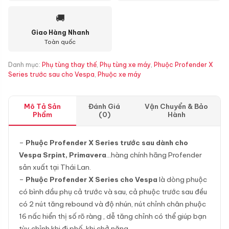
🚚
Giao Hàng Nhanh
Toàn quốc
Danh mục:
Phụ tùng thay thế
,
Phụ tùng xe máy
,
Phuộc Profender X
Series trước sau cho Vespa
,
Phuộc xe máy
Mô Tả Sản
Đánh Giá
Vận Chuyển & Bảo
Phẩm
(0)
Hành
–
Phuộc Profender X Series trước sau dành cho
Vespa Srpint, Primavera
…hàng chính hãng Profender
sản xuất tại Thái Lan.
–
Phuộc Profender X Series cho Vespa
là dòng phuộc
có bình dầu phụ cả trước và sau, cả phuộc trước sau đều
có 2 nút tăng rebound và độ nhún, nút chỉnh chân phuộc
16 nấc hiển thị số rõ ràng , dễ tăng chỉnh có thể giúp bạn
tùy chỉnh khi đi phố, khi chở nặng…