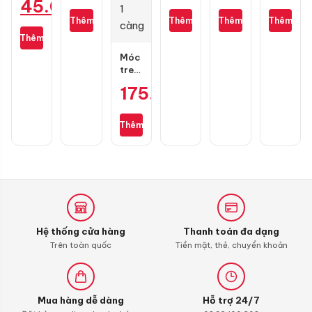
Giá
45.000
₫
trước
size
428D
đen
Scooter
1 pis
110/70-
(chính
mới
10W40
gốc
Thêm
Thêm
Thêm
Thêm
Giá
cho
17
hãng)
cho
1L
là:
Thêm
Exciter
130
Wave,
hiện
90.000 ₫.
135
mắc
Dream,
Móc
tại
Future
treo
chính
là:
đồ
175.000
₫
hãng
GH
45.000 ₫.
Racing
1
Thêm
càng
Hệ thống cửa hàng
Thanh toán đa dạng
Trên toàn quốc
Tiền mặt, thẻ, chuyển khoản
Mua hàng dễ dàng
Hỗ trợ 24/7