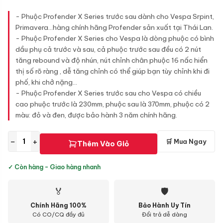
- Phuộc Profender X Series trước sau dành cho Vespa Srpint,
Primavera...hàng chính hãng Profender sản xuất tại Thái Lan.
- Phuộc Profender X Series cho Vespa là dòng phuộc có bình
dầu phụ cả trước và sau, cả phuộc trước sau đều có 2 nút
tăng rebound và độ nhún, nút chỉnh chân phuộc 16 nấc hiển
thị số rõ ràng , dễ tăng chỉnh có thể giúp bạn tùy chỉnh khi đi
phố, khi chở nặng...
- Phuộc Profender X Series trước sau cho Vespa có chiều
cao phuộc trước là 230mm, phuộc sau là 370mm, phuộc có 2
màu: đỏ và đen, được bảo hành 3 năm chính hãng.
−
+
🛒 Mua Ngay
Thêm Vào Giỏ
✓ Còn hàng - Giao hàng nhanh
🏅
🛡
Chính Hãng 100%
Bảo Hành Uy Tín
Có CO/CQ đầy đủ
Đổi trả dễ dàng