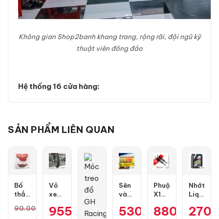
Không gian Shop2banh khang trang, rộng rãi, đội ngũ kỹ
thuật viên đông đảo
Hệ thống 16 cửa hàng:
SẢN PHẨM LIÊN QUAN
Bố
Vỏ
Sên
Phuộc
Nhớt
thắng
xe
vàng
X1R
Liqui
đĩa
Dunlop
DID
Nice
Moly
955.000
₫
530.000
880.000
₫
270
₫
90.000
₫
RCB
GT601
9 ly
màu
Motorbik