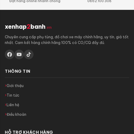
Đặt hàng online nhanh chóng
0862.100.308
xenhap
2
banh
.vn
Chuyên cung cấp phụ tùng, đồ chơi xe máy chính hãng, uy tín, giá tốt
nhất. Cam kết hàng chính hãng 100% có CO/CQ đầy đủ.
THÔNG TIN
Giới thiệu
Tin tức
Liên hệ
Điều khoản
HỖ TRỢ KHÁCH HÀNG