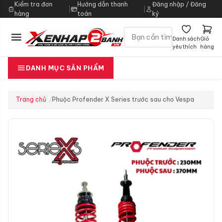
Kiểm tra đơn
Hướng dẫn thanh
Đăng nhập / Đăng
|
|
hàng
toán
ký
Danh sách
Giỏ
yêu thích
hàng
DANH MỤC SẢN PHẨM
Trang chủ
Phuộc Profender X Series trước sau cho Vespa