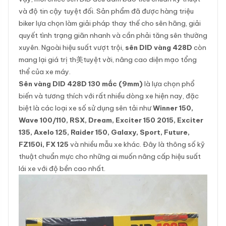
và độ tin cậy tuyệt đối. Sản phẩm đã được hàng triệu
biker lựa chọn làm giải pháp thay thế cho sên hãng, giải
quyết tình trạng giãn nhanh và cần phải tăng sên thường
xuyên. Ngoài hiệu suất vượt trội,
sên DID vàng 428D
còn
mang lại giá trị th美tuyệt vời, nâng cao diện mạo tổng
thể của xe máy.
Sên vàng DID 428D 130 mắc (9mm)
là lựa chọn phổ
biến và tương thích với rất nhiều dòng xe hiện nay, đặc
biệt là các loại xe số sử dụng sên tải như
Winner 150,
Wave 100/110, RSX, Dream, Exciter 150 2015, Exciter
135, Axelo 125, Raider 150, Galaxy, Sport, Future,
FZ150i, FX 125
và nhiều mẫu xe khác. Đây là thông số kỹ
thuật chuẩn mực cho những ai muốn nâng cấp hiệu suất
lái xe với độ bền cao nhất.