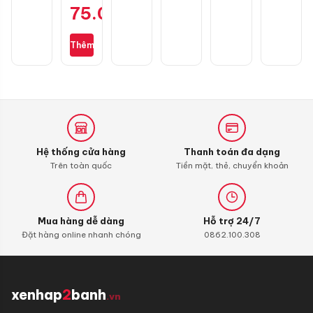
zin
75.000
₫
cho
Wave
S110,
Thêm
RSX
110,
Blade
110,
Alpha
110
(bình
xăng
Hệ thống cửa hàng
Thanh toán đa dạng
con)
Trên toàn quốc
Tiền mặt, thẻ, chuyển khoản
Mua hàng dễ dàng
Hỗ trợ 24/7
Đặt hàng online nhanh chóng
0862.100.308
xenhap
2
banh
.vn