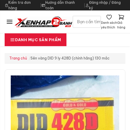
Kiểm tra đơn
Hướng dẫn thanh
Đăng nhập / Đăng
|
|
hàng
toán
ký
Danh sách
Giỏ
yêu thích
hàng
DANH MỤC SẢN PHẨM
Trang chủ
Sên vàng DID 9 ly 428D (chính hãng) 130 mắc