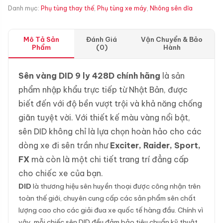
Danh mục:
Phụ tùng thay thế
,
Phụ tùng xe máy
,
Nhông sên dĩa
Mô Tả Sản
Đánh Giá
Vận Chuyển & Bảo
Phẩm
(0)
Hành
Sên vàng DID 9 ly 428D chính hãng
là sản
phẩm nhập khẩu trực tiếp từ Nhật Bản, được
biết đến với độ bền vượt trội và khả năng chống
giãn tuyệt vời. Với thiết kế màu vàng nổi bật,
sên DID không chỉ là lựa chọn hoàn hảo cho các
dòng xe đi sên trần như
Exciter, Raider, Sport,
FX
mà còn là một chi tiết trang trí đẳng cấp
cho chiếc xe của bạn.
DID
là thương hiệu sên huyền thoại được công nhận trên
toàn thế giới, chuyên cung cấp các sản phẩm sên chất
lượng cao cho các giải đua xe quốc tế hàng đầu. Chính vì
vậy, mỗi chiếc sên DID đều đảm bảo tiêu chuẩn kỹ thuật