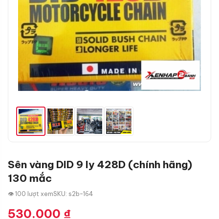
Sên vàng DID 9 ly 428D (chính hãng)
130 mắc
👁 100 lượt xem
SKU: s2b-164
530.000
₫