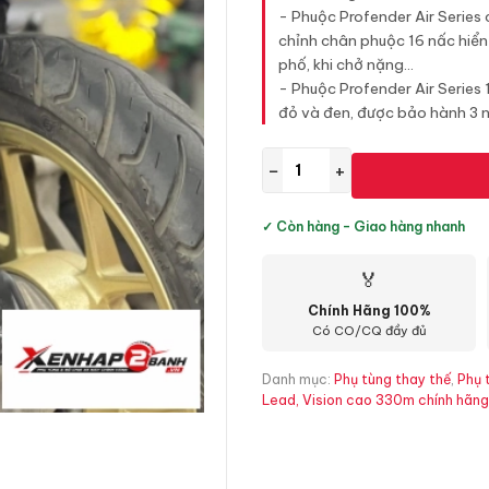
- Phuộc Profender Air Series
chỉnh chân phuộc 16 nấc hiển t
phố, khi chở nặng...
- Phuộc Profender Air Series
đỏ và đen, được bảo hành 3 
−
+
✓ Còn hàng - Giao hàng nhanh
🏅
Chính Hãng 100%
Có CO/CQ đầy đủ
Danh mục:
Phụ tùng thay thế
,
Phụ 
Lead, Vision cao 330m chính hãng