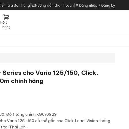
Kiểm tra đơn hàng
|
Hướng dẫn thanh toán
|
Đăng nhập / Đăng ký
ch
Giỏ
h
hàng
 Series cho Vario 125/150, Click,
30m chính hãng
30, Đỏ 1 tăng chỉnh KG070929.
cho Vario 125-150 có thể gắn cho Click, Lead, Vision...hàng
 tại Thái Lan.