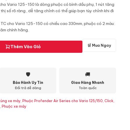
 cho Vario 125-150 là dòng phuộc có bình dầu phụ, 1 nút tăng
hị số rõ ràng , dễ tăng chỉnh có thể giúp bạn tùy chỉnh khi đi
 1TC cho Vario 125-150 có chiều cao 330mm, phuộc có 2 màu:
năm chính hãng.
🛒 Mua Ngay
Thêm Vào Giỏ
🛡
🚚
Bảo Hành Uy Tín
Giao Hàng Nhanh
Đổi trả dễ dàng
Toàn quốc
tùng xe máy
,
Phuộc Profender Air Series cho Vario 125/150, Click,
,
Phuộc xe máy