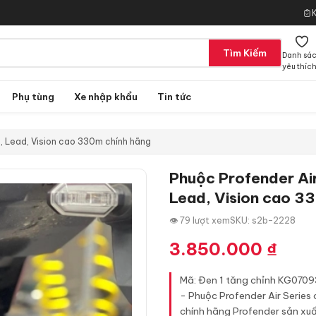
Tìm Kiếm
Danh sá
yêu thíc
Phụ tùng
Xe nhập khẩu
Tin tức
k, Lead, Vision cao 330m chính hãng
Phuộc Profender Air
Lead, Vision cao 3
👁 79 lượt xem
SKU: s2b-2228
3.850.000
₫
Mã: Đen 1 tăng chỉnh KG0709
- Phuộc Profender Air Series 
chính hãng Profender sản xuất