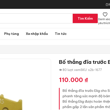
Tìm Kiếm
Danh sá
yêu thíc
Phụ tùng
Xe nhập khẩu
Tin tức
Bố thắng đĩa trước 
👁 80 lượt xem
SKU: s2b-1677
110.000
₫
Bố thắng đĩa trước Elig cho 
phanh tăng sức mạnh độ bám k
Bố thắng Elig được hoàn thiệ
phẩm gấp 2 lần sản phẩm th