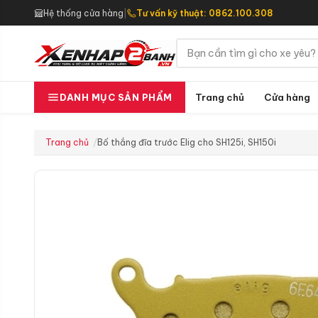
Hệ thống cửa hàng
|
Tư vấn kỹ thuật: 0862.100.308
Trang chủ
Cửa hàng
DANH MỤC SẢN PHẨM
Trang chủ
Bố thắng đĩa trước Elig cho SH125i, SH150i