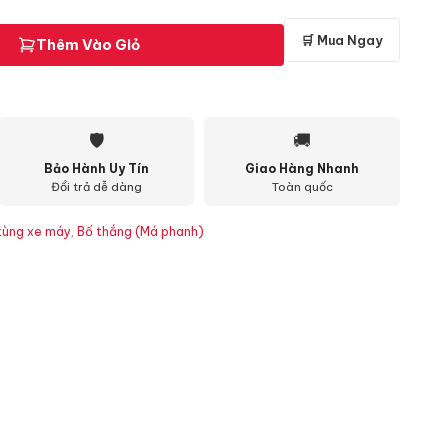
🛒 Mua Ngay
Thêm Vào Giỏ
🛡
🚚
Bảo Hành Uy Tín
Giao Hàng Nhanh
Đổi trả dễ dàng
Toàn quốc
tùng xe máy
,
Bố thắng (Má phanh)