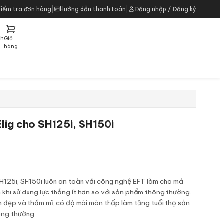
Kiểm tra đơn hàng
|
Hướng dẫn thanh toán
|
Đăng nhập / Đăng ký
ch
Giỏ
h
hàng
Elig cho SH125i, SH150i
SH125i, SH150i luôn an toàn với công nghệ EFT làm cho má
hi sử dụng lực thắng ít hơn so với sản phẩm thông thường.
n đẹp và thẩm mĩ, có độ mài mòn thấp làm tăng tuổi thọ sản
ông thường.