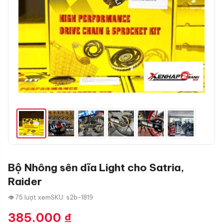
Bộ Nhông sên dĩa Light cho Satria,
Raider
👁 75 lượt xem
SKU: s2b-1819
385.000
₫