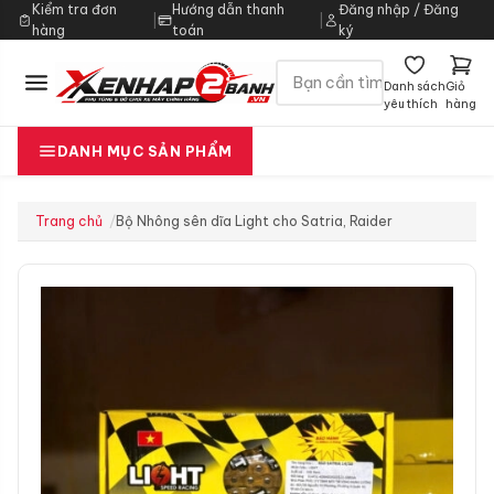
Kiểm tra đơn
Hướng dẫn thanh
Đăng nhập / Đăng
|
|
hàng
toán
ký
Danh sách
Giỏ
yêu thích
hàng
DANH MỤC SẢN PHẨM
Trang chủ
Bộ Nhông sên dĩa Light cho Satria, Raider