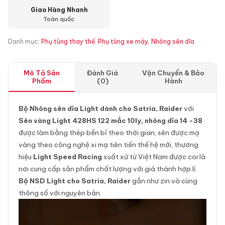
Giao Hàng Nhanh
Toàn quốc
Danh mục:
Phụ tùng thay thế
,
Phụ tùng xe máy
,
Nhông sên dĩa
Mô Tả Sản
Đánh Giá
Vận Chuyển & Bảo
Phẩm
(0)
Hành
Bộ Nhông sên dĩa Light dành cho Satria, Raider
với
Sên vàng Light 428HS 122 mắc 10ly, nhông dĩa 14 -38
được làm bằng thép bền bỉ theo thời gian, sên được mạ
vàng theo công nghệ xi mạ tiên tiến thế hệ mới, thương
hiệu
Light Speed Racing
xuất xứ từ Việt Nam được coi là
nơi cung cấp sản phẩm chất lượng với giá thành hợp lí.
Bộ NSD Light cho Satria, Raider
gắn như zin và cùng
thông số với nguyên bản.