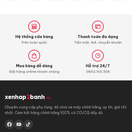
tại
là:
45.000 ₫.
Hệ thống cửa hàng
Thanh toán đa dạng
Trên toàn quốc
Tiền mặt, thẻ, chuyển khoản
Mua hàng dễ dàng
Hỗ trợ 24/7
Đặt hàng online nhanh chóng
0862.100.308
xenhap
2
banh
.vn
Chuyên cung cấp phụ tùng, đồ chơi xe máy chính hãng, uy tín, giá tốt
nhất. Cam kết hàng chính hãng 100% có CO/CQ đầy đủ.