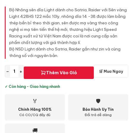
Bộ Nhông sên dĩa Light dành cho Satria, Raider với Sên vàng
Light 428HS 122 mắc 10ly, nhông dĩa 14 -38 được làm bằng
thép bền bỉ theo thời gian, sên được mạ vàng theo công
nghệ xi mạ tiên tiến thế hệ mới, thương hiệu Light Speed
Racing xuất xứ từ Việt Nam được coi là nơi cung cấp sản
phẩm chất lượng với giá thành hợp lí.
Bộ NSD Light dành cho Satria, Raider gắn như zin và cùng
thông số với nguyên bản.
−
+
🛒 Mua Ngay
Thêm Vào Giỏ
✓ Còn hàng - Giao hàng nhanh
🏅
🛡
Chính Hãng 100%
Bảo Hành Uy Tín
Có CO/CQ đầy đủ
Đổi trả dễ dàng
🚚