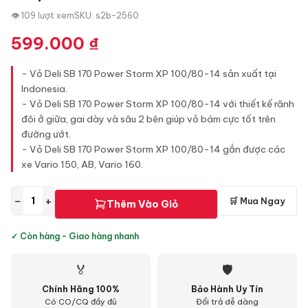
👁 109 lượt xem
SKU: s2b-2560
599.000
₫
- Vỏ Deli SB 170 Power Storm XP 100/80-14 sản xuất tại
Indonesia.
- Vỏ Deli SB 170 Power Storm XP 100/80-14 với thiết kế rãnh
đôi ở giữa, gai dày và sâu 2 bên giúp vỏ bám cực tốt trên
đường ướt.
- Vỏ Deli SB 170 Power Storm XP 100/80-14 gắn được các
xe Vario 150, AB, Vario 160.
−
+
🛒 Mua Ngay
Thêm Vào Giỏ
✓ Còn hàng - Giao hàng nhanh
🏅
🛡
Chính Hãng 100%
Bảo Hành Uy Tín
Có CO/CQ đầy đủ
Đổi trả dễ dàng