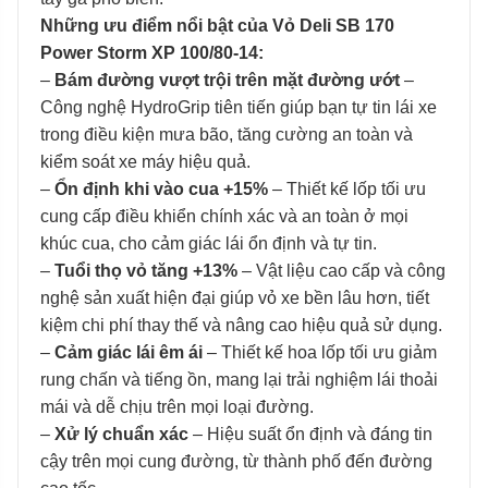
Những ưu điểm nổi bật của Vỏ Deli SB 170
Power Storm XP 100/80-14:
–
Bám đường vượt trội trên mặt đường ướt
–
Công nghệ HydroGrip tiên tiến giúp bạn tự tin lái xe
trong điều kiện mưa bão, tăng cường an toàn và
kiểm soát xe máy hiệu quả.
–
Ổn định khi vào cua +15%
– Thiết kế lốp tối ưu
cung cấp điều khiển chính xác và an toàn ở mọi
khúc cua, cho cảm giác lái ổn định và tự tin.
–
Tuổi thọ vỏ tăng +13%
– Vật liệu cao cấp và công
nghệ sản xuất hiện đại giúp vỏ xe bền lâu hơn, tiết
kiệm chi phí thay thế và nâng cao hiệu quả sử dụng.
–
Cảm giác lái êm ái
– Thiết kế hoa lốp tối ưu giảm
rung chấn và tiếng ồn, mang lại trải nghiệm lái thoải
mái và dễ chịu trên mọi loại đường.
–
Xử lý chuẩn xác
– Hiệu suất ổn định và đáng tin
cậy trên mọi cung đường, từ thành phố đến đường