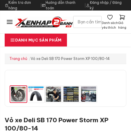
Kiểm tra đơn
Hướng dẫn thanh
Đăng nhập / Đăng
|
|
hàng
toán
ký
Danh sách
Giỏ
yêu thích
hàng
DANH MỤC SẢN PHẨM
Trang chủ
Vỏ xe Deli SB 170 Power Storm XP 100/80-14
Vỏ xe Deli SB 170 Power Storm XP
100/80-14