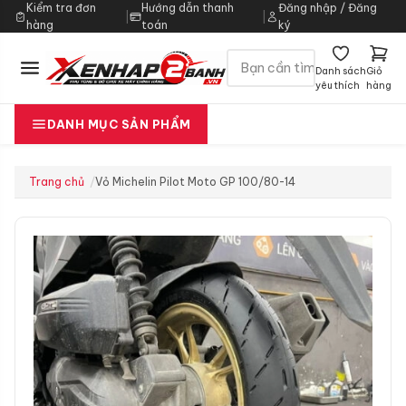
Kiểm tra đơn
Hướng dẫn thanh
Đăng nhập / Đăng
|
|
hàng
toán
ký
Danh sách
Giỏ
yêu thích
hàng
DANH MỤC SẢN PHẨM
Trang chủ
Vỏ Michelin Pilot Moto GP 100/80-14