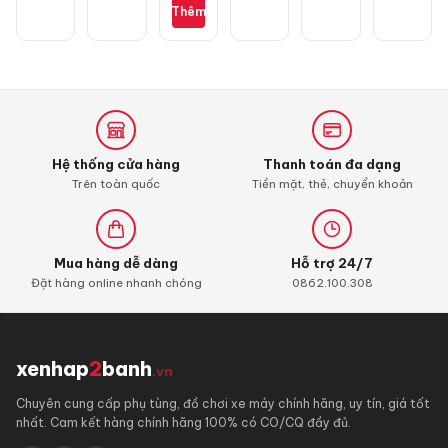
đốt
Thêm
Liqui
Moly
4T
Additive
Shooter,
Carbon
Cleaner
Hệ thống cửa hàng
Thanh toán đa dạng
Trên toàn quốc
Tiền mặt, thẻ, chuyển khoản
Mua hàng dễ dàng
Hỗ trợ 24/7
Đặt hàng online nhanh chóng
0862.100.308
xenhap
2
banh
.vn
Chuyên cung cấp phụ tùng, đồ chơi xe máy chính hãng, uy tín, giá tốt
nhất. Cam kết hàng chính hãng 100% có CO/CQ đầy đủ.