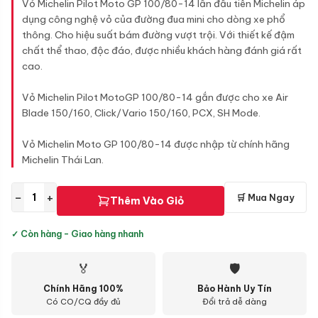
Vỏ Michelin Pilot Moto GP 100/80-14 lần đầu tiên Michelin áp
dụng công nghệ vỏ của đường đua mini cho dòng xe phổ
thông. Cho hiệu suất bám đường vượt trội. Với thiết kế đậm
chất thể thao, độc đáo, được nhiều khách hàng đánh giá rất
cao.
Vỏ Michelin Pilot MotoGP 100/80-14 gắn được cho xe Air
Blade 150/160, Click/Vario 150/160, PCX, SH Mode.
Vỏ Michelin Moto GP 100/80-14 được nhập từ chính hãng
Michelin Thái Lan.
−
+
🛒 Mua Ngay
Thêm Vào Giỏ
✓ Còn hàng - Giao hàng nhanh
🏅
🛡
Chính Hãng 100%
Bảo Hành Uy Tín
Có CO/CQ đầy đủ
Đổi trả dễ dàng