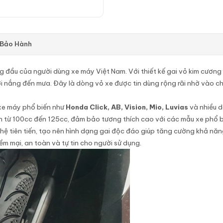
 Bảo Hành
ng đầu của người dùng xe máy Việt Nam. Với thiết kế gai vỏ kim cư
rời nắng đến mưa. Đây là dòng vỏ xe được tin dùng rộng rãi nhờ vào ch
 xe máy phổ biến như
Honda Click, AB, Vision, Mio, Luvias
và nhiều d
h từ 100cc đến 125cc, đảm bảo tương thích cao với các mẫu xe phổ bi
hệ tiên tiến, tạo nên hình dạng gai độc đáo giúp tăng cường khả năng
m mại, an toàn và tự tin cho người sử dụng.