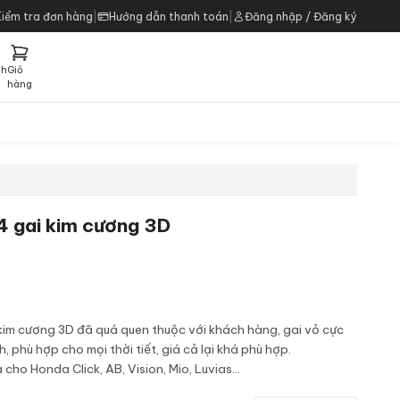
Kiểm tra đơn hàng
|
Hướng dẫn thanh toán
|
Đăng nhập / Đăng ký
ch
Giỏ
h
hàng
 gai kim cương 3D
im cương 3D đã quá quen thuộc với khách hàng, gai vỏ cực
 phù hợp cho mọi thời tiết, giá cả lại khá phù hợp.
o Honda Click, AB, Vision, Mio, Luvias...