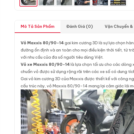
Mô Tả Sản Phẩm
Đánh Giá (0)
Vận Chuyển &
Vỏ Maxxis 80/90-14
gai kim cương 3D là sự lựa chọn hà
đường ổn định và an toàn cho mọi điều kiện thời tiết, từ t
với nhu cầu của đa số người tiêu dùng Việt.
Vỏ xe Maxxis 80/90-14
là lựa chọn tối ưu cho các dòng
chuẩn vỏ được sử dụng rộng rãi trên các xe số có dung tíc
Gai vỏ kim cương 3D của Maxxis được thiết kế với công ng
cấu trúc này, vỏ Maxxis 80/90-14 mang lại cảm giác lái mề