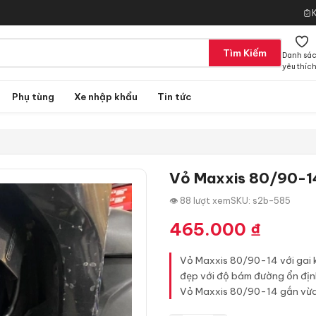
Tìm Kiếm
Danh sá
yêu thíc
Phụ tùng
Xe nhập khẩu
Tin tức
Vỏ Maxxis 80/90-14
👁 88 lượt xem
SKU: s2b-585
465.000
₫
Vỏ Maxxis 80/90-14 với gai k
đẹp với độ bám đường ổn định,
Vỏ Maxxis 80/90-14 gắn vừa ch