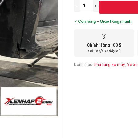
−
+
✓ Còn hàng - Giao hàng nhanh
🏅
Chính Hãng 100%
Có CO/CQ đầy đủ
Danh mục:
Phụ tùng xe máy
,
Vỏ xe