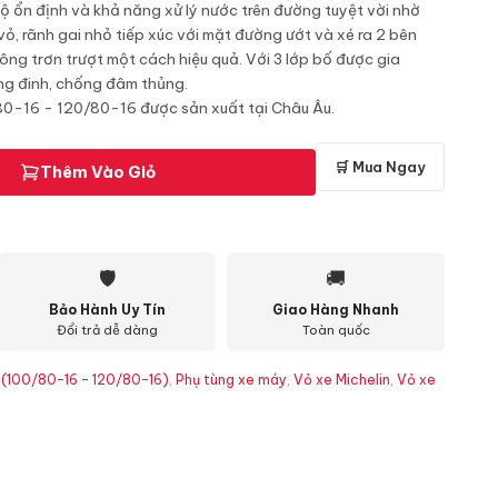
độ ổn định và khả năng xử lý nước trên đường tuyệt vời nhờ
vỏ, rãnh gai nhỏ tiếp xúc với mặt đường ướt và xé ra 2 bên
hông trơn trượt một cách hiệu quả. Với 3 lớp bố được gia
g đinh, chống đâm thủng.
/80-16 - 120/80-16 được sản xuất tại Châu Âu.
🛒 Mua Ngay
Thêm Vào Giỏ
🛡
🚚
Bảo Hành Uy Tín
Giao Hàng Nhanh
Đổi trả dễ dàng
Toàn quốc
a (100/80-16 - 120/80-16)
,
Phụ tùng xe máy
,
Vỏ xe Michelin
,
Vỏ xe