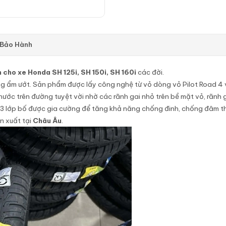
 Bảo Hành
cho xe Honda SH 125i, SH 150i, SH 160i
các đời.
g ẩm ướt. Sản phẩm được lấy công nghệ từ vỏ dòng vỏ Pilot Road 4 
nước trên đường tuyệt vời nhờ các rãnh gai nhỏ trên bề mặt vỏ, rãnh g
i 3 lớp bố được gia cường để tăng khả năng chống đinh, chống đâm t
n xuất tại
Châu Âu
.