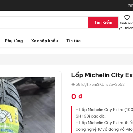
Tìm Kiếm
Danh sá
yêu thíc
Phụ tùng
Xe nhập khẩu
Tin tức
Lốp Michelin City E
👁 58 lượt xem
SKU: s2b-2552
0
₫
- Lốp Michelin City Extra (1
SH 160i các đời.
- Lốp Michelin City Extra th
công nghệ từ vỏ dòng vỏ Pilo