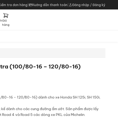
Kiểm tra đơn hàng
|
Hướng dẫn thanh toán
|
Đăng nhập / Đăng ký
ch
Giỏ
h
hàng
xtra (100/80-16 – 120/80-16)
00/80-16 - 120/80-16) dành cho xe Honda SH 125i, SH 150i,
iết kế dành cho các cung đường ẩm ướt. Sản phẩm được lấy
t Road 4 và Road 5 các dòng xe PKL của Michelin.