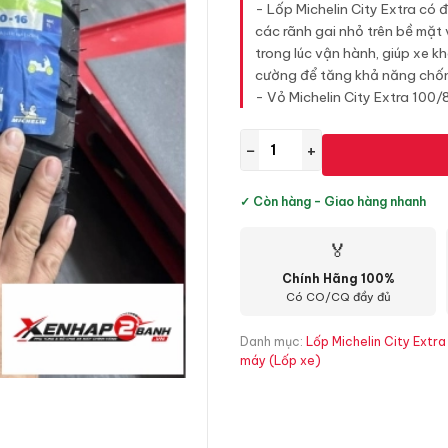
- Lốp Michelin City Extra có 
các rãnh gai nhỏ trên bề mặt 
trong lúc vận hành, giúp xe k
cường để tăng khả năng chốn
- Vỏ Michelin City Extra 100
−
+
✓ Còn hàng - Giao hàng nhanh
🏅
Chính Hãng 100%
Có CO/CQ đầy đủ
Danh mục:
Lốp Michelin City Extr
máy (Lốp xe)