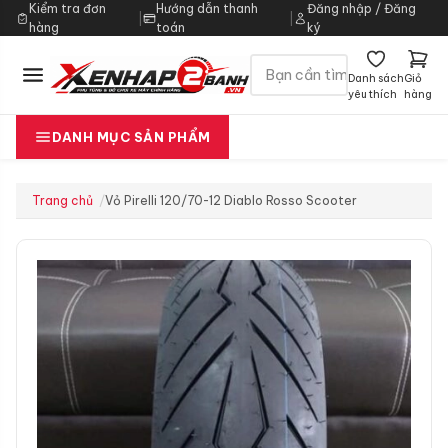
Kiểm tra đơn
Hướng dẫn thanh
Đăng nhập / Đăng
|
|
hàng
toán
ký
Danh sách
Giỏ
yêu thích
hàng
DANH MỤC SẢN PHẨM
Trang chủ
Vỏ Pirelli 120/70-12 Diablo Rosso Scooter