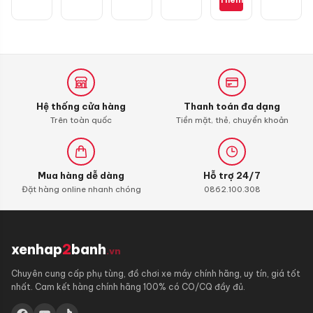
RSX
110,
Blade
110,
Alpha
110
(bình
xăng
Hệ thống cửa hàng
Thanh toán đa dạng
con)
Trên toàn quốc
Tiền mặt, thẻ, chuyển khoản
Mua hàng dễ dàng
Hỗ trợ 24/7
Đặt hàng online nhanh chóng
0862.100.308
xenhap
2
banh
.vn
Chuyên cung cấp phụ tùng, đồ chơi xe máy chính hãng, uy tín, giá tốt
nhất. Cam kết hàng chính hãng 100% có CO/CQ đầy đủ.