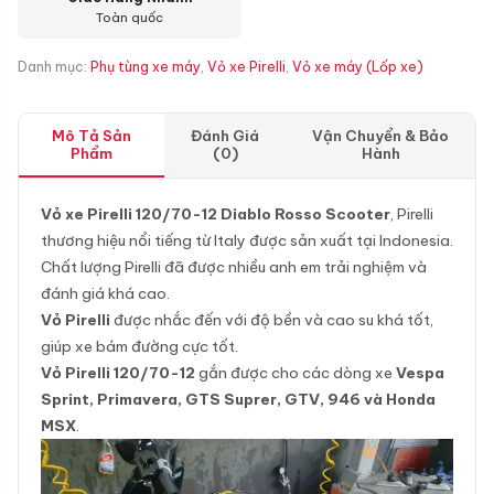
Toàn quốc
Danh mục:
Phụ tùng xe máy
,
Vỏ xe Pirelli
,
Vỏ xe máy (Lốp xe)
Mô Tả Sản
Đánh Giá
Vận Chuyển & Bảo
Phẩm
(0)
Hành
Vỏ xe Pirelli 120/70-12 Diablo Rosso Scooter
, Pirelli
thương hiệu nổi tiếng từ Italy được sản xuất tại Indonesia.
Chất lượng Pirelli đã được nhiều anh em trải nghiệm và
đánh giá khá cao.
Vỏ Pirelli
được nhắc đến với độ bền và cao su khá tốt,
giúp xe bám đường cực tốt.
Vỏ Pirelli 120/70-12
gắn được cho các dòng xe
Vespa
Sprint, Primavera, GTS Suprer, GTV, 946 và Honda
MSX
.