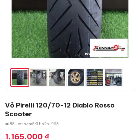
Vỏ Pirelli 120/70-12 Diablo Rosso
Scooter
👁 88 lượt xem
SKU: s2b-963
1.165.000
₫