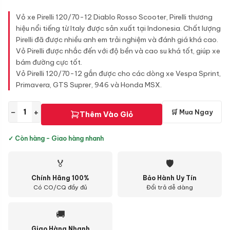
Vỏ xe Pirelli 120/70-12 Diablo Rosso Scooter, Pirelli thương
hiệu nổi tiếng từ Italy được sản xuất tại Indonesia. Chất lượng
Pirelli đã được nhiều anh em trải nghiệm và đánh giá khá cao.
Vỏ Pirelli được nhắc đến với độ bền và cao su khá tốt, giúp xe
bám đường cực tốt.
Vỏ Pirelli 120/70-12 gắn được cho các dòng xe Vespa Sprint,
Primavera, GTS Suprer, 946 và Honda MSX.
−
+
🛒 Mua Ngay
Thêm Vào Giỏ
✓ Còn hàng - Giao hàng nhanh
🏅
🛡
Chính Hãng 100%
Bảo Hành Uy Tín
Có CO/CQ đầy đủ
Đổi trả dễ dàng
🚚
Giao Hàng Nhanh