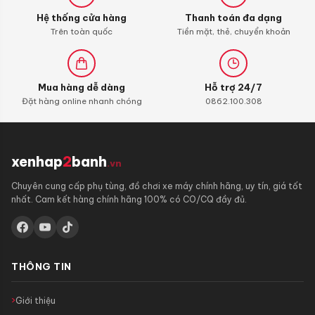
xăng
Hệ thống cửa hàng
Thanh toán đa dạng
con)
Trên toàn quốc
Tiền mặt, thẻ, chuyển khoản
Mua hàng dễ dàng
Hỗ trợ 24/7
Đặt hàng online nhanh chóng
0862.100.308
xenhap
2
banh
.vn
Chuyên cung cấp phụ tùng, đồ chơi xe máy chính hãng, uy tín, giá tốt
nhất. Cam kết hàng chính hãng 100% có CO/CQ đầy đủ.
THÔNG TIN
Giới thiệu