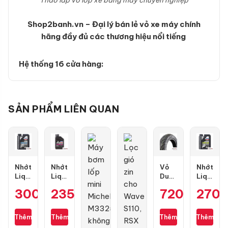
Shop2banh.vn – Đại lý bán lẻ vỏ xe máy chính
hãng đầy đủ các thương hiệu nổi tiếng
Hệ thống 16 cửa hàng:
SẢN PHẨM LIÊN QUAN
Nhớt
Nhớt
Vỏ
Nhớt
Liqui
Liqui
Dunlop
Liqui
Moly
Motorbike
D307
Moly
300.000
235.000
₫
₫
720.000
270
₫
Motorbike
10W40
size
Motorbik
Street
Formula
100/90-
Scooter
4T
0.8L
10
10W40
Thêm
Thêm
Thêm
Thêm
10W40
1L