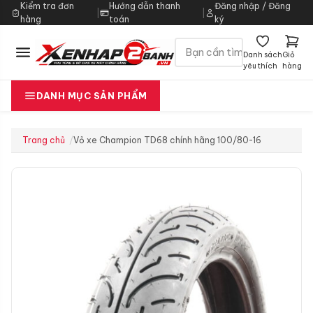
Kiểm tra đơn
Hướng dẫn thanh
Đăng nhập / Đăng
|
|
hàng
toán
ký
Danh sách
Giỏ
yêu thích
hàng
DANH MỤC SẢN PHẨM
Trang chủ
Vỏ xe Champion TD68 chính hãng 100/80-16