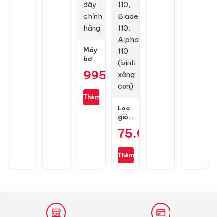
1L
Máy
bơm
lốp
995.000
₫
mini
Michelin
M3325
Thêm
không
Lọc
dây
gió
chính
zin
hãng
75.000
₫
cho
Wave
S110,
Thêm
RSX
110,
Blade
110,
Alpha
110
(bình