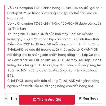
Vỏ xe Champion TD68 chính hãng 100/80-16 có kiểu gai như
Dunlop SH Ý lúc trước nhìn sang và đẹp, có thể gắn vừa xe
Honda SH.
Vỏ xe Champion TD68 chính hãng 100/80-16 được sản xuất
tại Thái Lan.
Thương hiệu CHAMPION là của nhà máy Thai Sin Rubber
Industry (TSR) được thành lập vào năm 1963, tính theo thời
điểm năm 2021 là đã tròn 58 tuổi vững mạnh trên thị trường
THAILAND và các thị trường xuất khẩu quốc tế. CHAMPION
nổi tiếng cho ra những sản phẩm hạng nặng như Lốp Xe cho
xe Container, Xe Tải, Xe Bus, Xe Ô TÔ, Xe Máy, Xe Đạp... Chất
lượng đạt chứng chỉ E-Mark (Quy định sản phẩm đáp ứng An
Toàn và Môi Trường do Châu Âu cấp phép, trên vỏ có logo
E4).
CHAMPION đang dẫn đầu số 1 tại THAILAND về ngành công
nghiệp sản xuất Lốp Xe từ hạng nặng cho đến hạng nhẹ.
−
+
🛒 Mua Ngay
Thêm Vào Giỏ