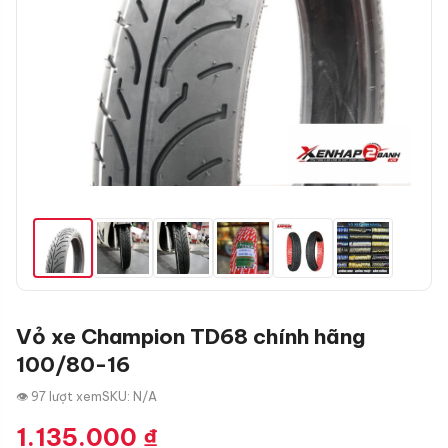
Vỏ xe Champion TD68 chính hãng
100/80-16
👁 97 lượt xem
SKU: N/A
1.135.000
₫