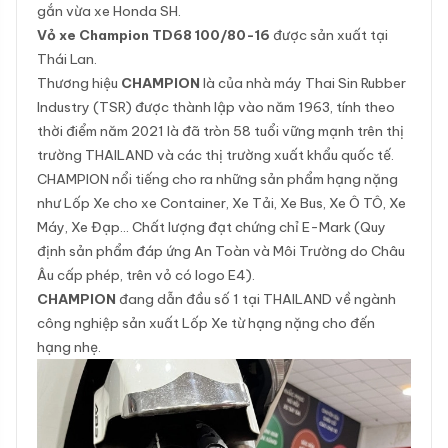
gắn vừa xe Honda SH.
Vỏ xe Champion TD68 100/80-16
được sản xuất tại
Thái Lan.
Thương hiệu
CHAMPION
là của nhà máy Thai Sin Rubber
Industry (TSR) được thành lập vào năm 1963, tính theo
thời điểm năm 2021 là đã tròn 58 tuổi vững mạnh trên thị
trường THAILAND và các thị trường xuất khẩu quốc tế.
CHAMPION nổi tiếng cho ra những sản phẩm hạng nặng
như Lốp Xe cho xe Container, Xe Tải, Xe Bus, Xe Ô TÔ, Xe
Máy, Xe Đạp… Chất lượng đạt chứng chỉ E-Mark (Quy
định sản phẩm đáp ứng An Toàn và Môi Trường do Châu
Âu cấp phép, trên vỏ có logo E4).
CHAMPION
đang dẫn đầu số 1 tại THAILAND về ngành
công nghiệp sản xuất Lốp Xe từ hạng nặng cho đến
hạng nhẹ.