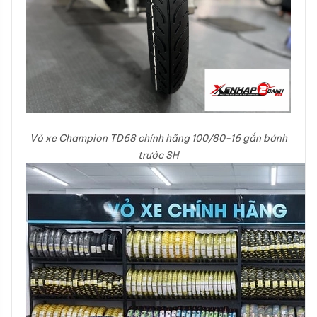
Vỏ xe Champion TD68 chính hãng 100/80-16 gắn bánh
trước SH