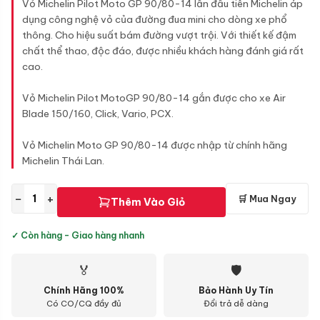
Vỏ Michelin Pilot Moto GP 90/80-14 lần đầu tiên Michelin áp
dụng công nghệ vỏ của đường đua mini cho dòng xe phổ
thông. Cho hiệu suất bám đường vượt trội. Với thiết kế đậm
chất thể thao, độc đáo, được nhiều khách hàng đánh giá rất
cao.
Vỏ Michelin Pilot MotoGP 90/80-14 gắn được cho xe Air
Blade 150/160, Click, Vario, PCX.
Vỏ Michelin Moto GP 90/80-14 được nhập từ chính hãng
Michelin Thái Lan.
−
+
🛒 Mua Ngay
Thêm Vào Giỏ
✓ Còn hàng - Giao hàng nhanh
🏅
🛡
Chính Hãng 100%
Bảo Hành Uy Tín
Có CO/CQ đầy đủ
Đổi trả dễ dàng