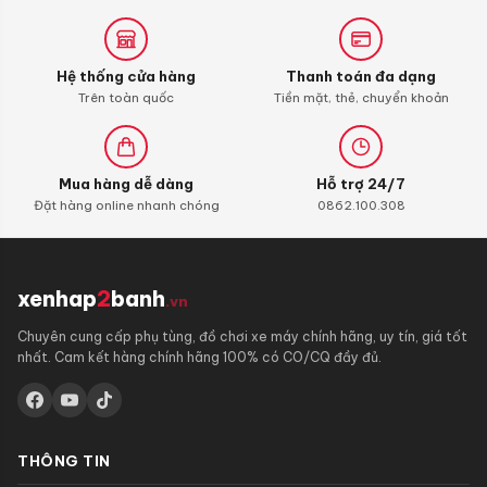
110
(bình
xăng
Hệ thống cửa hàng
Thanh toán đa dạng
con)
Trên toàn quốc
Tiền mặt, thẻ, chuyển khoản
Mua hàng dễ dàng
Hỗ trợ 24/7
Đặt hàng online nhanh chóng
0862.100.308
xenhap
2
banh
.vn
Chuyên cung cấp phụ tùng, đồ chơi xe máy chính hãng, uy tín, giá tốt
nhất. Cam kết hàng chính hãng 100% có CO/CQ đầy đủ.
THÔNG TIN