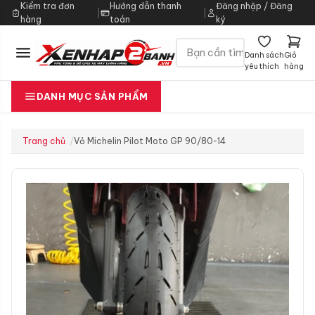
Kiểm tra đơn
Hướng dẫn thanh
Đăng nhập / Đăng
|
|
hàng
toán
ký
Danh sách
Giỏ
yêu thích
hàng
DANH MỤC SẢN PHẨM
Trang chủ
Vỏ Michelin Pilot Moto GP 90/80-14