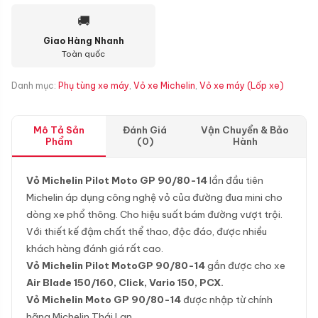
🚚
Giao Hàng Nhanh
Toàn quốc
Danh mục:
Phụ tùng xe máy
,
Vỏ xe Michelin
,
Vỏ xe máy (Lốp xe)
Mô Tả Sản
Đánh Giá
Vận Chuyển & Bảo
Phẩm
(0)
Hành
Vỏ Michelin Pilot Moto GP 90/80-14
lần đầu tiên
Michelin áp dụng công nghệ vỏ của đường đua mini cho
dòng xe phổ thông. Cho hiệu suất bám đường vượt trội.
Với thiết kế đậm chất thể thao, độc đáo, được nhiều
khách hàng đánh giá rất cao.
Vỏ Michelin Pilot MotoGP 90/80-14
gắn được cho xe
Air Blade 150/160, Click, Vario 150, PCX.
Vỏ Michelin Moto GP 90/80-14
được nhập từ chính
hãng Michelin Thái Lan.