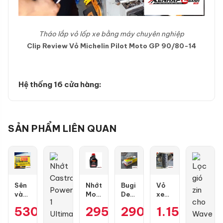
Tháo lắp vỏ lốp xe bằng máy chuyên nghiệp
Clip Review Vỏ Michelin Pilot Moto GP 90/80-14
Hệ thống 16 cửa hàng:
SẢN PHẨM LIÊN QUAN
Sên
Nhớt
Bugi
Vỏ
vàng
Motul
Denso
xe
DID
7100
IU22
Dunlop
530.000
₫
295.000
290.000
₫
1.154.000
₫
9 ly
10W50
Air
Scoot
428D
4T
Blade,
Smart