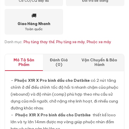
Có CO/CQ đầy đủ
Đổi trả dễ dàng
🚚
Giao Hàng Nhanh
Toàn quốc
Danh mục:
Phụ tùng thay thế
,
Phụ tùng xe máy
,
Phuộc xe máy
Mô Tả Sản
Đánh Giá
Vận Chuyển & Bảo
Phẩm
(0)
Hành
–
Phuộc X1R X Pro bình dầu cho Datbike
có 2 nút tăng
chỉnh ở để điều chỉnh tốc độ hồi ti nhanh chậm của phuộc
(rebound) và độ nhún (comp) phù hợp theo nhu cầu sử
dụng của mỗi người, chở nặng nhẹ linh hoạt, đi nhiều cung
đường khác nhau.
–
Phuộc X1R X Pro bình dầu cho Datbike
thiết kế loxo
lớn và ty lớn 14mm được mạ vàng giúp phuộc nhún đầm
hơn và cứng cáp khi lên xe.