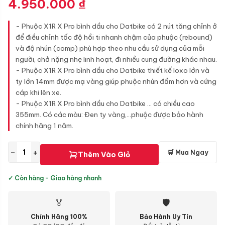
4.950.000
₫
- Phuộc X1R X Pro bình dầu cho Datbike có 2 nút tăng chỉnh ở
để điều chỉnh tốc độ hồi ti nhanh chậm của phuộc (rebound)
và độ nhún (comp) phù hợp theo nhu cầu sử dụng của mỗi
người, chở nặng nhẹ linh hoạt, đi nhiều cung đường khác nhau.
- Phuộc X1R X Pro bình dầu cho Datbike thiết kế loxo lớn và
ty lớn 14mm được mạ vàng giúp phuộc nhún đầm hơn và cứng
cáp khi lên xe.
- Phuộc X1R X Pro bình dầu cho Datbike ... có chiều cao
355mm. Có các màu: Đen ty vàng,...phuộc được bảo hành
chính hãng 1 năm.
−
+
🛒 Mua Ngay
Thêm Vào Giỏ
✓ Còn hàng - Giao hàng nhanh
🏅
🛡
Chính Hãng 100%
Bảo Hành Uy Tín