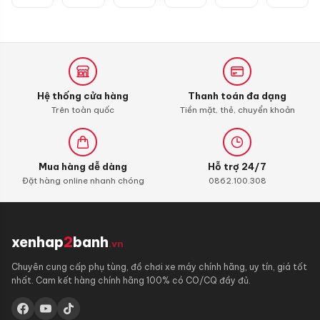
dây
chính
hãng
Hệ thống cửa hàng
Thanh toán đa dạng
Trên toàn quốc
Tiền mặt, thẻ, chuyển khoản
Mua hàng dễ dàng
Hỗ trợ 24/7
Đặt hàng online nhanh chóng
0862.100.308
xenhap
2
banh
.vn
Chuyên cung cấp phụ tùng, đồ chơi xe máy chính hãng, uy tín, giá tốt
nhất. Cam kết hàng chính hãng 100% có CO/CQ đầy đủ.