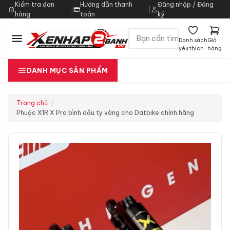
Kiểm tra đơn
Hướng dẫn thanh
Đăng nhập / Đăng
|
|
hàng
toán
ký
Danh sách
Giỏ
yêu thích
hàng
DANH MỤC SẢN PHẨM
Trang chủ
Phuộc X1R X Pro bình dầu ty vàng cho Datbike chính hãng