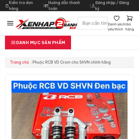
Kiểm tra đơn
Hướng dẫn thanh
Đăng nhập / Đăng
|
|
hàng
toán
ký
Danh sách
Giỏ
yêu thích
hàng
DANH MỤC SẢN PHẨM
Trang chủ
Phuộc RCB VD Crom cho SHVN chính hãng