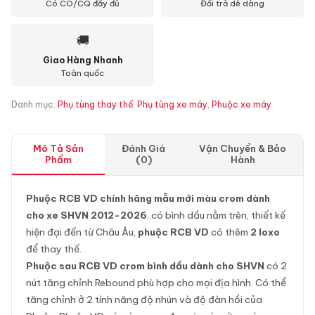
Có CO/CQ đầy đủ
Đổi trả dễ dàng
🚚
Giao Hàng Nhanh
Toàn quốc
Danh mục:
Phụ tùng thay thế
,
Phụ tùng xe máy
,
Phuộc xe máy
Mô Tả Sản
Đánh Giá
Vận Chuyển & Bảo
Phẩm
(0)
Hành
Phuộc RCB VD chính hãng mẫu mới màu crom dành
cho xe SHVN 2012-2026
..có bình dầu nằm trên, thiết kế
hiện đại đến từ Châu Âu,
phuộc RCB VD
có thêm
2 loxo
để thay thế.
Phuộc sau RCB VD crom bình dầu dành cho SHVN
có 2
nút tăng chỉnh Rebound phù hợp cho mọi địa hình. Có thể
tăng chỉnh ở 2 tính năng độ nhún và độ đàn hồi của