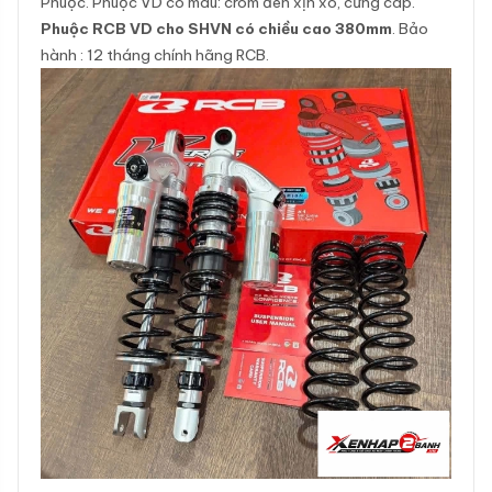
Phuộc. Phuộc VD có màu: crom đen xịn xò, cứng cáp.
Phuộc RCB VD cho SHVN có chiều cao 380mm
. Bảo
hành : 12 tháng chính hãng RCB.