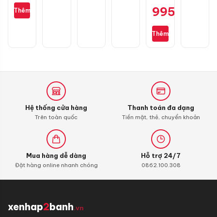
lốp
cho
995.000
₫
Thêm
mini
Honda
Michelin
SH
M3325
Thêm
không
dây
chính
hãng
Hệ thống cửa hàng
Thanh toán đa dạng
Trên toàn quốc
Tiền mặt, thẻ, chuyển khoản
Mua hàng dễ dàng
Hỗ trợ 24/7
Đặt hàng online nhanh chóng
0862.100.308
xenhap
2
banh
.vn