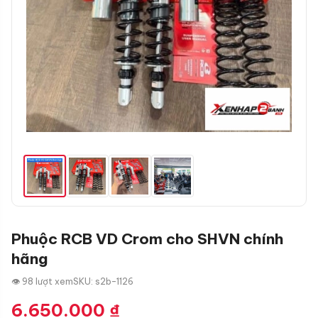
Phuộc RCB VD Crom cho SHVN chính
hãng
👁 98 lượt xem
SKU: s2b-1126
6.650.000
₫