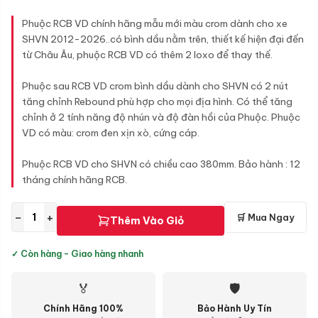
Phuộc RCB VD chính hãng mẫu mới màu crom dành cho xe
SHVN 2012-2026..có bình dầu nằm trên, thiết kế hiện đại đến
từ Châu Âu, phuộc RCB VD có thêm 2 loxo để thay thế.
Phuộc sau RCB VD crom bình dầu dành cho SHVN có 2 nút
tăng chỉnh Rebound phù hợp cho mọi địa hình. Có thể tăng
chỉnh ở 2 tính năng độ nhún và độ đàn hồi của Phuộc. Phuộc
VD có màu: crom đen xịn xò, cứng cáp.
Phuộc RCB VD cho SHVN có chiều cao 380mm. Bảo hành : 12
tháng chính hãng RCB.
−
+
🛒 Mua Ngay
Thêm Vào Giỏ
✓ Còn hàng - Giao hàng nhanh
🏅
🛡
Chính Hãng 100%
Bảo Hành Uy Tín