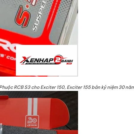
Phuộc RCB S3 cho Exciter 150, Exciter 155 bản kỷ niệm 30 nă