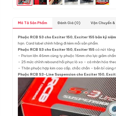
Mô Tả Sản Phẩm
Đánh Giá (0)
Vận Chuyển &
Phuộc RCB S3 cho Exciter 150, Exciter 155 bản kỷ niệ
hạn. Card label chính hãng đi kèm mỗi sản phẩm.
Phuộc RCB S3 cho Exciter 150, Exciter 155
có nút tăng 
– Piston lớn 46mm cùng ty phuộc 16mm cho lực giảm chấn
– 25 mức chỉnh rebound hồi phục lò xo – cá nhân hóa theo
– Thân phuộc hợp kim cao cấp, chắc chắn – bền bỉ cùng
Phuộc RCB S3-Line Suspension cho Exciter 150, Excit