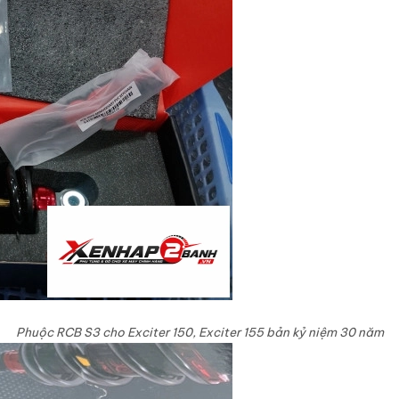
Phuộc RCB S3 cho Exciter 150, Exciter 155 bản kỷ niệm 30 năm