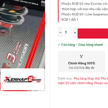
Phuộc RCB S3 cho Exciter có
thích hợp với mọi nhu cầu vận
Phuộc RCB S3-Line Suspensi
RCB 1 đổi 1.
−
+
✓ Còn hàng - Giao hàng nhanh
🏅
Chính Hãng 100%
Có CO/CQ đầy đủ
Danh mục:
Phụ tùng thay thế
,
Phụ 
niệm 30 năm chính hãng
,
Phuộc xe