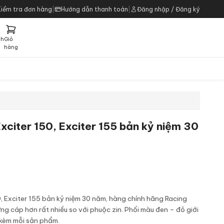
Kiểm tra đơn hàng
|
Hướng dẫn thanh toán
|
Đăng nhập / Đăng ký
ch
Giỏ
h
hàng
citer 150, Exciter 155 bản kỷ niệm 30
, Exciter 155 bản kỷ niệm 30 năm, hàng chính hãng Racing
g cáp hơn rất nhiều so với phuộc zin. Phối màu đen – đỏ giới
 kèm mỗi sản phẩm.