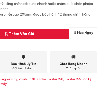
 nút tăng chỉnh rebound nhanh hoặc chậm dưới chân phuộc ,
 hành.
on chiều cao 205mm, được bảo hành 12 tháng chính hãng
🛒 Mua Ngay
Thêm Vào Giỏ
🛡
🚚
Bảo Hành Uy Tín
Giao Hàng Nhanh
Đổi trả dễ dàng
Toàn quốc
tùng xe máy
,
Phuộc RCB S3 cho Exciter 150, Exciter 155 bản kỷ
 máy