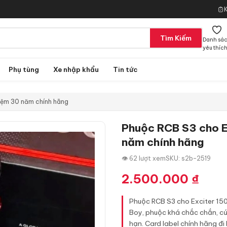
Tìm Kiếm
Danh sá
yêu thíc
Phụ tùng
Xe nhập khẩu
Tin tức
niệm 30 năm chính hãng
Phuộc RCB S3 cho Ex
năm chính hãng
👁 62 lượt xem
SKU: s2b-2519
2.500.000
₫
Phuộc RCB S3 cho Exciter 150
Boy, phuộc khá chắc chắn, cứn
hạn. Card label chính hãng đi