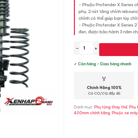
- Phuộc Profender X Series c
phụ, 2 nút tăng chỉnh rebound
chỉnh có thể giúp bạn tùy chỉnh
- Phuộc Profender X Series 
đen, được bảo hành 3 năm ch
−
+
✓ Còn hàng - Giao hàng nhanh
🏅
Chính Hãng 100%
Có CO/CQ đầy đủ
Danh mục:
Phụ tùng thay thế
,
Phụ 
400mm chính hãng
,
Phuộc xe máy