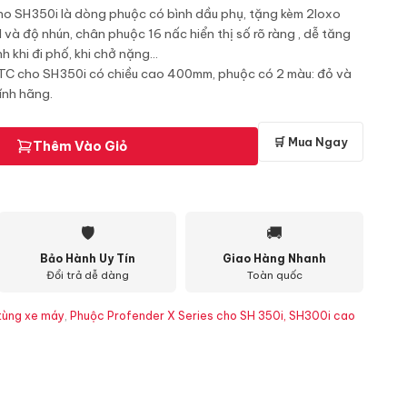
ho SH350i là dòng phuộc có bình dầu phụ, tặng kèm 2loxo
 và độ nhún, chân phuộc 16 nấc hiển thị số rõ ràng , dễ tăng
 khi đi phố, khi chở nặng...
2TC cho SH350i có chiều cao 400mm, phuộc có 2 màu: đỏ và
ính hãng.
🛒 Mua Ngay
Thêm Vào Giỏ
🛡
🚚
Bảo Hành Uy Tín
Giao Hàng Nhanh
Đổi trả dễ dàng
Toàn quốc
tùng xe máy
,
Phuộc Profender X Series cho SH 350i, SH300i cao