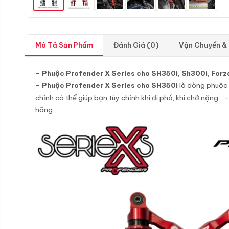
Mô Tả Sản Phẩm
Đánh Giá (0)
Vận Chuyển &
–
Phuộc Profender X Series cho SH350i, Sh300i, Forza
–
Phuộc Profender X Series cho SH350i
là dòng phuộc c
chỉnh có thể giúp bạn tùy chỉnh khi đi phố, khi chở nặng… 
hãng.