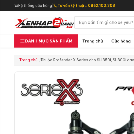
Hệ thống cửa hàng
|
Tư vấn kỹ thuật: 0862.100.308
Trang chủ
Cửa hàng
DANH MỤC SẢN PHẨM
Trang chủ
Phuộc Profender X Series cho SH 350i, SH300i c