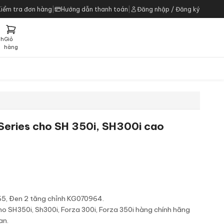
Kiểm tra đơn hàng
|
Hướng dẫn thanh toán
|
Đăng nhập / Đăng ký
ch
Giỏ
h
hàng
Series cho SH 350i, SH300i cao
65, Đen 2 tăng chỉnh KG070964.
ho SH350i, Sh300i, Forza 300i, Forza 350i hàng chính hãng
an.