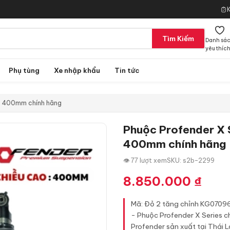
Tìm Kiếm
Danh sá
yêu thíc
Phụ tùng
Xe nhập khẩu
Tin tức
ao 400mm chính hãng
Phuộc Profender X 
400mm chính hãng
👁 77 lượt xem
SKU: s2b-2299
8.850.000
₫
Mã: Đỏ 2 tăng chỉnh KG0709
- Phuộc Profender X Series c
Profender sản xuất tại Thái L