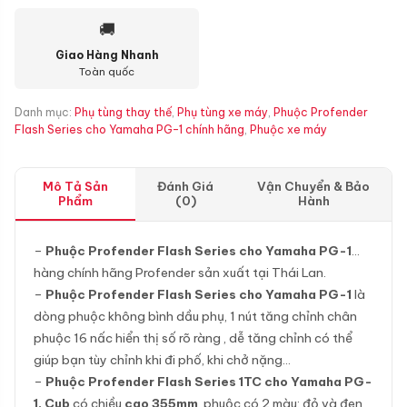
🚚
Giao Hàng Nhanh
Toàn quốc
Danh mục:
Phụ tùng thay thế
,
Phụ tùng xe máy
,
Phuộc Profender
Flash Series cho Yamaha PG-1 chính hãng
,
Phuộc xe máy
Mô Tả Sản
Đánh Giá
Vận Chuyển & Bảo
Phẩm
(0)
Hành
–
Phuộc Profender Flash Series cho Yamaha PG-1
…
hàng chính hãng Profender sản xuất tại Thái Lan.
–
Phuộc Profender Flash Series cho Yamaha PG-1
là
dòng phuộc không bình dầu phụ, 1 nút tăng chỉnh chân
phuộc 16 nấc hiển thị số rõ ràng , dễ tăng chỉnh có thể
giúp bạn tùy chỉnh khi đi phố, khi chở nặng…
–
Phuộc Profender Flash Series 1TC cho Yamaha PG-
1, Cub
có chiều
cao 355mm
, phuộc có 2 màu: đỏ và đen,