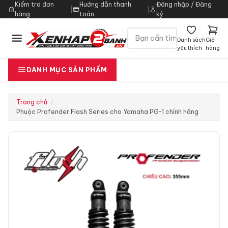
Kiểm tra đơn
Hướng dẫn thanh
Đăng nhập / Đăng
|
|
hàng
toán
ký
Danh sách
Giỏ
yêu thích
hàng
DANH MỤC SẢN PHẨM
Trang chủ
Phuộc Profender Flash Series cho Yamaha PG-1 chính hãng