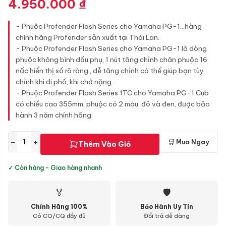
4.950.000
₫
- Phuộc Profender Flash Series cho Yamaha PG-1...hàng
chính hãng Profender sản xuất tại Thái Lan.
- Phuộc Profender Flash Series cho Yamaha PG-1 là dòng
phuộc không bình dầu phụ, 1 nút tăng chỉnh chân phuộc 16
nấc hiển thị số rõ ràng , dễ tăng chỉnh có thể giúp bạn tùy
chỉnh khi đi phố, khi chở nặng...
- Phuộc Profender Flash Series 1TC cho Yamaha PG-1 Cub
có chiều cao 355mm, phuộc có 2 màu: đỏ và đen, được bảo
hành 3 năm chính hãng.
−
+
🛒 Mua Ngay
Thêm Vào Giỏ
✓ Còn hàng - Giao hàng nhanh
🏅
🛡
Chính Hãng 100%
Bảo Hành Uy Tín
Có CO/CQ đầy đủ
Đổi trả dễ dàng