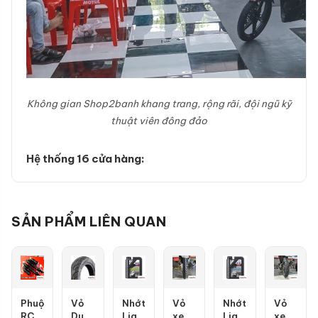
Không gian Shop2banh khang trang, rộng rãi, đội ngũ kỹ
thuật viên đông đảo
Hệ thống 16 cửa hàng:
SẢN PHẨM LIÊN QUAN
Phuộc
Vỏ
Nhớt
Vỏ
Nhớt
Vỏ
RCB
Dunlop
Liqui
xe
Liqui
xe