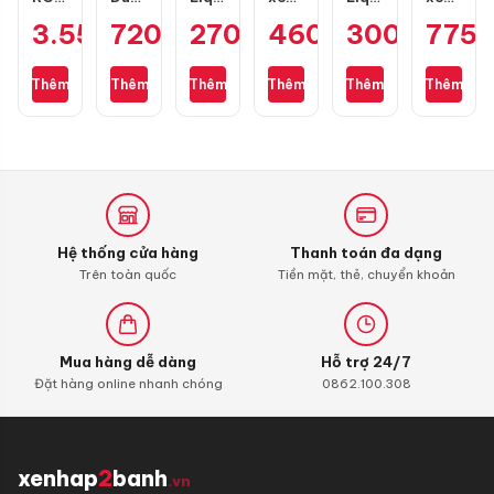
Flow
D307
Moly
Maxxis
Moly
Dunlop
3.550.000
720.000
₫
270.000
₫
460.000
₫
300.000
₫
775
₫
S
size
Motorbike
80/90-
Motorbike
TT902
cho
100/90-
Scooter
17
Street
size
Air
10
10W40
gai
4T
100/70-
Thêm
Thêm
Thêm
Thêm
Thêm
Thêm
Blade
1L
kim
10W40
17
cương
1L
3D
Hệ thống cửa hàng
Thanh toán đa dạng
Trên toàn quốc
Tiền mặt, thẻ, chuyển khoản
Mua hàng dễ dàng
Hỗ trợ 24/7
Đặt hàng online nhanh chóng
0862.100.308
xenhap
2
banh
.vn