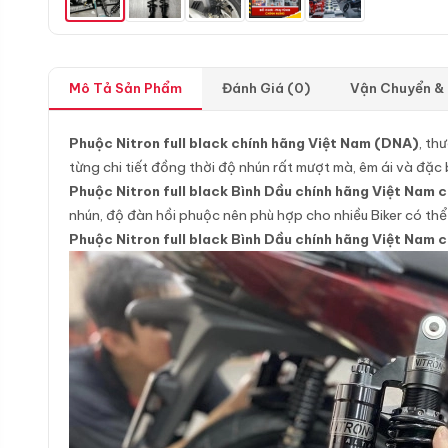
Mô Tả Sản Phẩm
Đánh Giá (0)
Vận Chuyển &
Phuộc Nitron full black chính hãng Việt Nam (DNA)
, th
từng chi tiết đồng thời độ nhún rất mượt mà, êm ái và đặc b
Phuộc Nitron full black Bình Dầu chính hãng Việt Nam
nhún, độ đàn hồi phuộc nên phù hợp cho nhiều Biker có th
Phuộc Nitron full black Bình Dầu chính hãng Việt Na