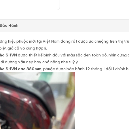
 Bảo Hành
ương hiệu phuộc mới tại Việt Nam đang rất được ưa chuộng trên thị trư
iệt giá cả vô cùng hợp lí.
 cho SHVN
được thiết kế bình dầu với màu sắc đen toàn bộ, nhìn cứng 
ể đi đường xấu đẹp hay chở nặng nhẹ tuỳ ý.
m cho SHVN cao 380mm
, phuộc được bảo hành 12 tháng 1 đổi 1 chính h