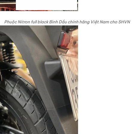
Phuộc Nitron full black Bình Dầu chính hãng Việt Nam cho SHVN