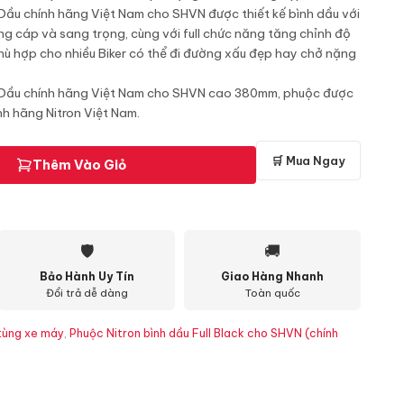
h Dầu chính hãng Việt Nam cho SHVN được thiết kế bình dầu với
ng cáp và sang trọng, cùng với full chức năng tăng chỉnh độ
hù hợp cho nhiều Biker có thể đi đường xấu đẹp hay chở nặng
nh Dầu chính hãng Việt Nam cho SHVN cao 380mm, phuộc được
nh hãng Nitron Việt Nam.
🛒 Mua Ngay
Thêm Vào Giỏ
🛡
🚚
Bảo Hành Uy Tín
Giao Hàng Nhanh
Đổi trả dễ dàng
Toàn quốc
tùng xe máy
,
Phuộc Nitron bình dầu Full Black cho SHVN (chính