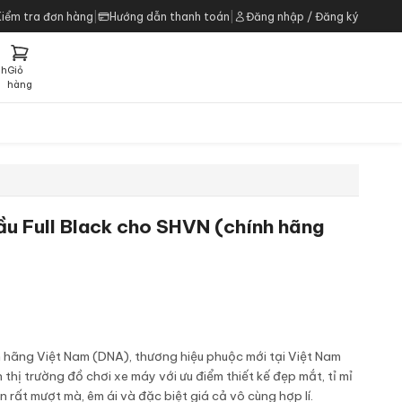
Kiểm tra đơn hàng
|
Hướng dẫn thanh toán
|
Đăng nhập / Đăng ký
ch
Giỏ
h
hàng
ầu Full Black cho SHVN (chính hãng
nh hãng Việt Nam (DNA), thương hiệu phuộc mới tại Việt Nam
thị trường đồ chơi xe máy với ưu điểm thiết kế đẹp mắt, tỉ mỉ
n rất mượt mà, êm ái và đặc biệt giá cả vô cùng hợp lí.