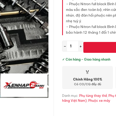
- Phuộc Nitron full black Bìn
màu sắc đen toàn bộ, nhìn cứ
nhún, độ đàn hồi phuộc nên p
nhẹ tuỳ ý.
- Phuộc Nitron full black Bì
bảo hành 12 tháng 1 đổi 1 chí
−
+
✓ Còn hàng - Giao hàng nhanh
🏅
Chính Hãng 100%
Có CO/CQ đầy đủ
Danh mục:
Phụ tùng thay thế
,
Phụ 
hãng Việt Nam)
,
Phuộc xe máy