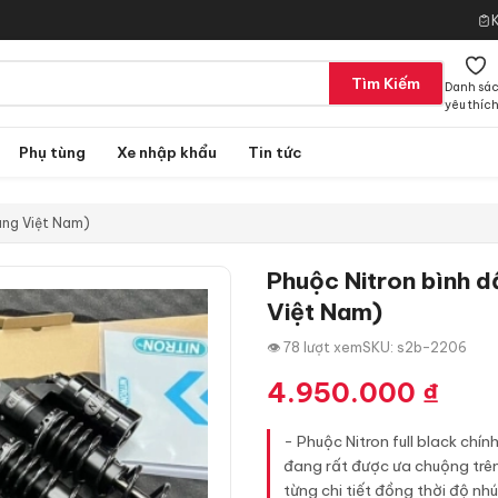
Tìm Kiếm
Danh sá
yêu thíc
Phụ tùng
Xe nhập khẩu
Tin tức
hãng Việt Nam)
Phuộc Nitron bình d
Việt Nam)
👁 78 lượt xem
SKU: s2b-2206
4.950.000
₫
- Phuộc Nitron full black chí
đang rất được ưa chuộng trên 
từng chi tiết đồng thời độ nhú