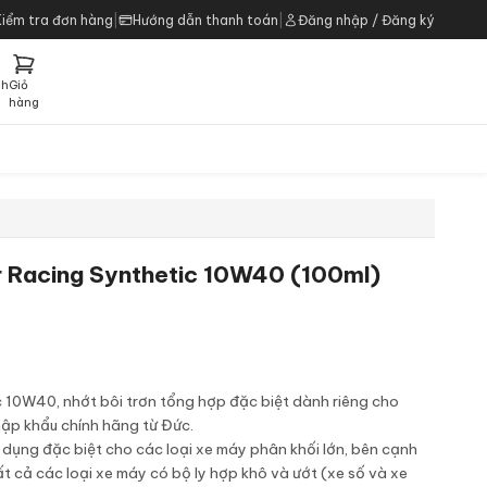
Kiểm tra đơn hàng
|
Hướng dẫn thanh toán
|
Đăng nhập / Đăng ký
ch
Giỏ
h
hàng
r Racing Synthetic 10W40 (100ml)
 10W40, nhớt bôi trơn tổng hợp đặc biệt dành riêng cho
ập khẩu chính hãng từ Đức.
dụng đặc biệt cho các loại xe máy phân khối lớn, bên cạnh
t cả các loại xe máy có bộ ly hợp khô và ướt (xe số và xe