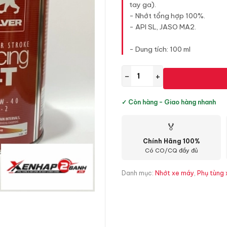
tay ga).
- Nhớt tổng hợp 100%.
- API SL, JASO MA2.
- Dung tích: 100 ml
−
+
✓ Còn hàng - Giao hàng nhanh
🏅
Chính Hãng 100%
Có CO/CQ đầy đủ
Danh mục:
Nhớt xe máy
,
Phụ tùng