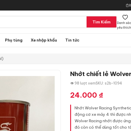
Tìm Kiếm
Danh sá
yêu thíc
Phụ tùng
Xe nhập khẩu
Tin tức
l)
Nhớt chiết lẻ Wolve
👁 98 lượt xem
SKU: s2b-1094
24.000
₫
Nhớt Wolver Racing Synthetic
động cơ xe máy 4 thì được nh
Wolver Racing nhớt được ứng 
đó còn có thể dùng tốt cho tấ