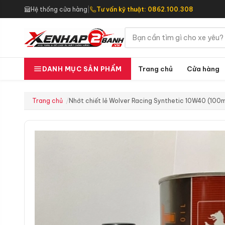
Hệ thống cửa hàng
|
Tư vấn kỹ thuật: 0862.100.308
Trang chủ
Cửa hàng
DANH MỤC SẢN PHẨM
Trang chủ
Nhớt chiết lẻ Wolver Racing Synthetic 10W40 (100m