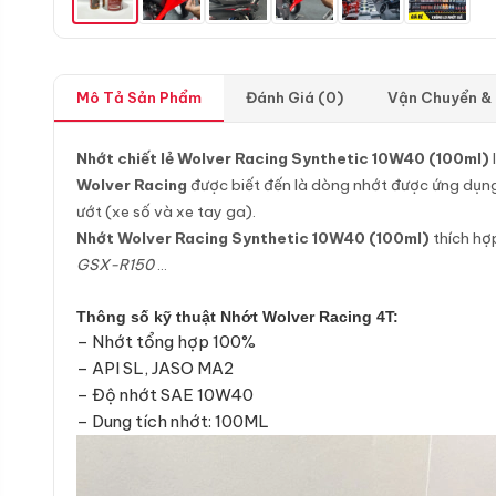
Mô Tả Sản Phẩm
Đánh Giá (0)
Vận Chuyển &
Nhớt chiết lẻ Wolver Racing Synthetic 10W40 (100ml)
Wolver Racing
được biết đến là dòng nhớt được ứng dụng 
ướt (xe số và xe tay ga).
Nhớt Wolver Racing Synthetic 10W40 (100ml)
thích hợp
GSX-R150
…
Thông số kỹ thuật Nhớt Wolver Racing 4T:
– Nhớt tổng hợp 100%
– API SL, JASO MA2
– Độ nhớt SAE 10W40
– Dung tích nhớt: 100ML