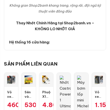
Không gian Shop2banh khang trang, rộng rãi, đội ngũ kỹ
thuật viên đông đảo
Thay Nhớt Chính Hãng tại Shop2banh.vn –
KHÔNG LO NHỚT GIẢ
Hệ thống 16 cửa hàng:
SẢN PHẨM LIÊN QUAN
Vỏ
Sên
Phuộc
Vỏ
xe
vàng
X1R
xe
Maxxis
DID
X
Dunlop
460.000
530.000
₫
4.800.000
₫
₫
1.15
80/90-
9 ly
Pro
Scoot
17
428D
bình
Smart