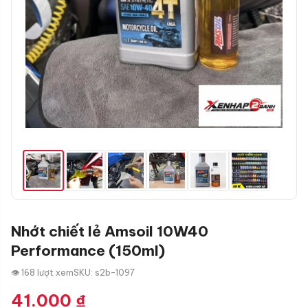
Nhớt chiết lẻ Amsoil 10W40
Performance (150ml)
👁 168 lượt xem
SKU: s2b-1097
41.000
₫