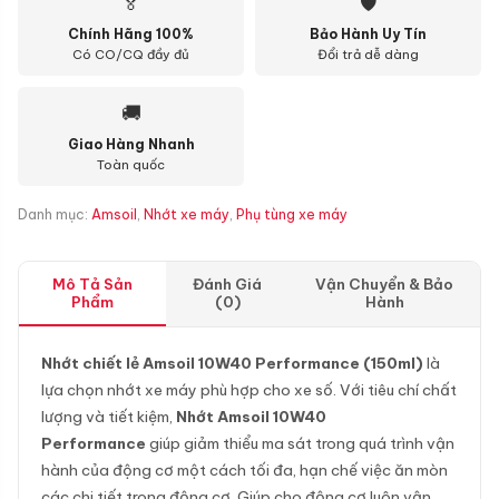
🏅
🛡
Chính Hãng 100%
Bảo Hành Uy Tín
Có CO/CQ đầy đủ
Đổi trả dễ dàng
🚚
Giao Hàng Nhanh
Toàn quốc
Danh mục:
Amsoil
,
Nhớt xe máy
,
Phụ tùng xe máy
Mô Tả Sản
Đánh Giá
Vận Chuyển & Bảo
Phẩm
(0)
Hành
Nhớt chiết lẻ Amsoil 10W40 Performance (150ml)
là
lựa chọn nhớt xe máy phù hợp cho xe số. Với tiêu chí chất
lượng và tiết kiệm,
Nhớt Amsoil 10W40
Performance
giúp giảm thiểu ma sát trong quá trình vận
hành của động cơ một cách tối đa, hạn chế việc ăn mòn
các chi tiết trong động cơ. Giúp cho động cơ luôn vận