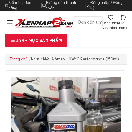
Kiểm tra đơn
Hướng dẫn thanh
Đăng nhập / Đăng
|
|
hàng
toán
ký
Danh sách
Giỏ
yêu thích
hàng
DANH MỤC SẢN PHẨM
Trang chủ
Nhớt chiết lẻ Amsoil 10W40 Performance (150ml)