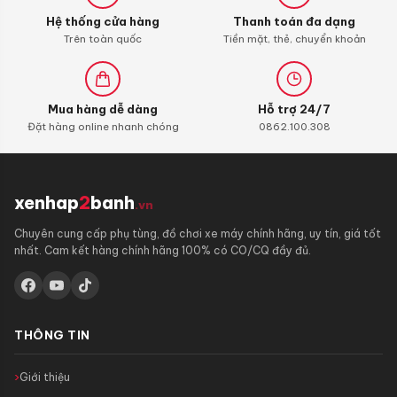
Hệ thống cửa hàng
Thanh toán đa dạng
Trên toàn quốc
Tiền mặt, thẻ, chuyển khoản
Mua hàng dễ dàng
Hỗ trợ 24/7
Đặt hàng online nhanh chóng
0862.100.308
xenhap
2
banh
.vn
Chuyên cung cấp phụ tùng, đồ chơi xe máy chính hãng, uy tín, giá tốt
nhất. Cam kết hàng chính hãng 100% có CO/CQ đầy đủ.
THÔNG TIN
Giới thiệu