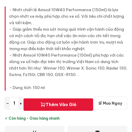
- Nhớt chiết lẻ Amsoil 10W40 Performance (150ml) là lựa
chọn nhớt xe máy phù hợp cho xe số. Với tiêu chí chất lượng
và tiết kiệm,
- Giúp giảm thiểu ma sát trong quá trình vận hành của động
cơ một cách tối đa, hạn chế việc ăn mòn các chi tiết trong
động cơ. Giúp cho động cơ luôn vận hành trơn tru, mượt mà
trong mọi điều kiện thời tiết khắc nghiệt.
- Nhớt Amsoil 10W40 Performance (150ml) phù hợp với các
dòng xe số hiện đại trên thị trường Việt Nam có dung tích
nhớt hơn 1lit như : Winner 150, Winner X, Sonic 150, Raider 150,
Satria, Fz150i, CBR 150, GSX-R150 ...
- Dung tích: 150 ml
−
+
🛒 Mua Ngay
Thêm Vào Giỏ
✓ Còn hàng - Giao hàng nhanh