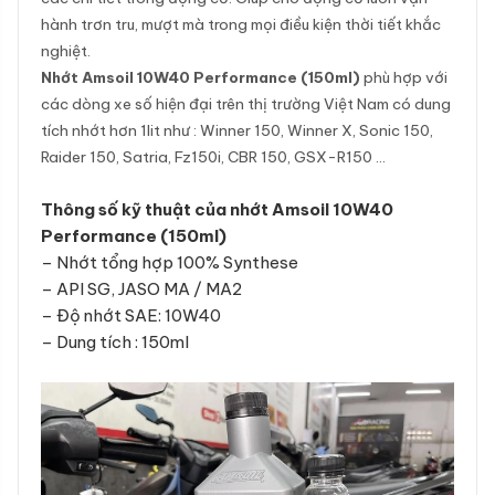
hành trơn tru, mượt mà trong mọi điều kiện thời tiết khắc
nghiệt.
Nhớt Amsoil 10W40 Performance (150ml)
phù hợp với
các dòng xe số hiện đại trên thị trường Việt Nam có dung
tích nhớt hơn 1lit như : Winner 150, Winner X, Sonic 150,
Raider 150, Satria, Fz150i, CBR 150, GSX-R150 …
Thông số kỹ thuật của nhớt Amsoil 10W40
Performance (150ml)
– Nhớt tổng hợp 100% Synthese
– API SG, JASO MA / MA2
– Độ nhớt SAE: 10W40
– Dung tích : 150ml