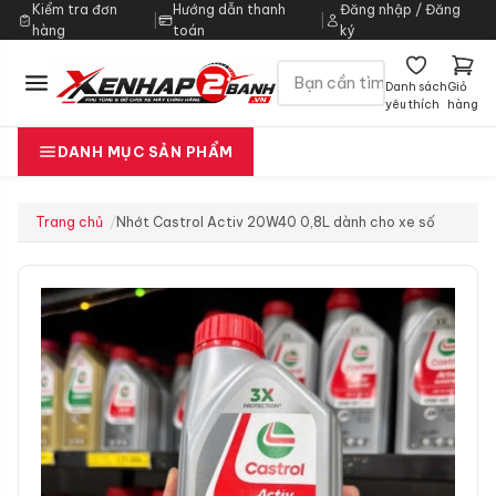
Kiểm tra đơn
Hướng dẫn thanh
Đăng nhập / Đăng
|
|
hàng
toán
ký
Danh sách
Giỏ
yêu thích
hàng
DANH MỤC SẢN PHẨM
Trang chủ
Nhớt Castrol Activ 20W40 0,8L dành cho xe số