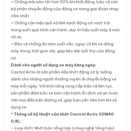
+ Chống mài mòn tốt hơn 50% khi khởi động, bảo vệ các
bộ phận chuyển động của động cơ trong giai đoạn nhạy
cảm nhất.
+ Chống cặn hiệu quả và làm sạch động cơ vượt trội
trong suốt quá trình vận hành, duy trì hiệu suất máy ở mức
tối ưu.
+ Bảo vệ chống ăn mòn xuất sắc, ngay cả khi xe dừng
máy trong thời gian dài, giúp kéo dài tuổi thọ của động
cơ.
Dành cho người sử dụng xe máy hàng ngày:
Castrol Activ là sản phẩm dầu nhớt động cơ lý tưởng
dành cho những người thường xuyên di chuyển bằng xe
máy mỗi ngày. Với khả năng cung cấp bảo vệ liên tục,
sản phẩm đảm bảo xe luôn vận hành ổn định và an toàn
trên mọi điều kiện đường sá, giúp bạn yên tâm hơn khi sử
dụng xe.
* Thông số kỹ thuật của nhớt Castrol Activ 20W40
0,8L:
– Loại nhớt: Nhớt bán tổng hợp (công nghệ tổng hợp)