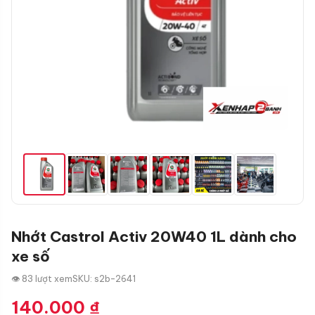
Nhớt Castrol Activ 20W40 1L dành cho
xe số
👁 83 lượt xem
SKU: s2b-2641
140.000
₫