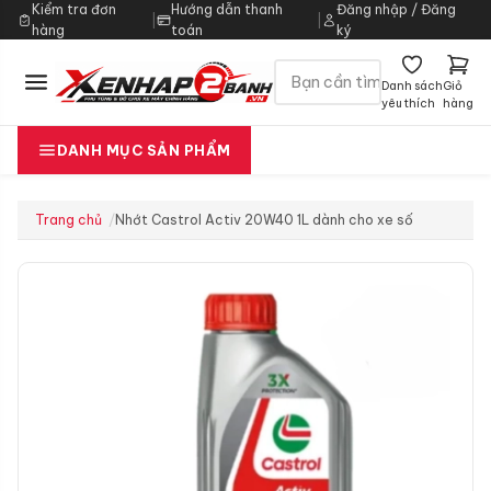
Kiểm tra đơn
Hướng dẫn thanh
Đăng nhập / Đăng
|
|
hàng
toán
ký
Danh sách
Giỏ
yêu thích
hàng
DANH MỤC SẢN PHẨM
Trang chủ
Nhớt Castrol Activ 20W40 1L dành cho xe số