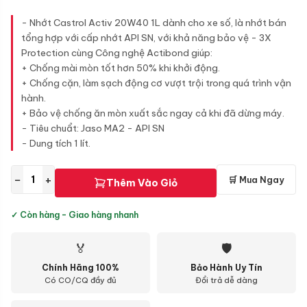
- Nhớt Castrol Activ 20W40 1L dành cho xe số, là nhớt bán
tổng hợp với cấp nhớt API SN, với khả năng bảo vệ - 3X
Protection cùng Công nghệ Actibond giúp:
+ Chống mài mòn tốt hơn 50% khi khởi động.
+ Chống cặn, làm sạch động cơ vượt trội trong quá trình vận
hành.
+ Bảo vệ chống ăn mòn xuất sắc ngay cả khi đã dừng máy.
- Tiêu chuẩt: Jaso MA2 - API SN
- Dung tích 1 lít.
−
+
🛒 Mua Ngay
Thêm Vào Giỏ
✓ Còn hàng - Giao hàng nhanh
🏅
🛡
Chính Hãng 100%
Bảo Hành Uy Tín
Có CO/CQ đầy đủ
Đổi trả dễ dàng