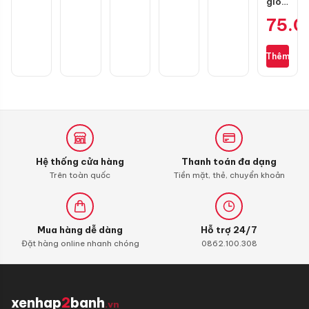
gió
zin
75.
cho
Wave
S110,
Thêm
RSX
110,
Blade
110,
Alpha
110
(bình
xăng
Hệ thống cửa hàng
Thanh toán đa dạng
con)
Trên toàn quốc
Tiền mặt, thẻ, chuyển khoản
Mua hàng dễ dàng
Hỗ trợ 24/7
Đặt hàng online nhanh chóng
0862.100.308
xenhap
2
banh
.vn