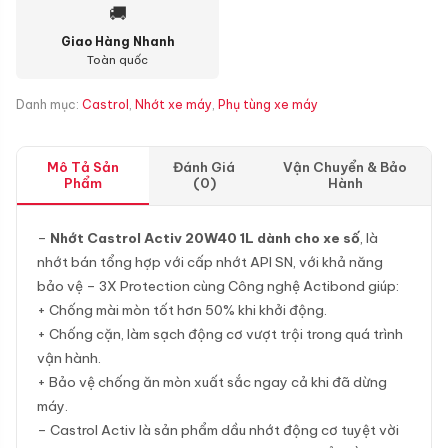
🚚
Giao Hàng Nhanh
Toàn quốc
Danh mục:
Castrol
,
Nhớt xe máy
,
Phụ tùng xe máy
Mô Tả Sản
Đánh Giá
Vận Chuyển & Bảo
Phẩm
(0)
Hành
–
Nhớt Castrol Activ 20W40 1L dành cho xe số
, là
nhớt bán tổng hợp với cấp nhớt API SN, với khả năng
bảo vệ – 3X Protection cùng Công nghệ Actibond giúp:
+ Chống mài mòn tốt hơn 50% khi khởi động.
+ Chống cặn, làm sạch động cơ vượt trội trong quá trình
vận hành.
+ Bảo vệ chống ăn mòn xuất sắc ngay cả khi đã dừng
máy.
– Castrol Activ là sản phẩm dầu nhớt động cơ tuyệt vời