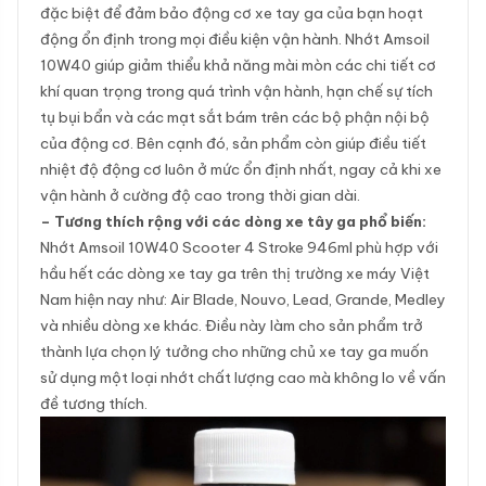
đặc biệt để đảm bảo động cơ xe tay ga của bạn hoạt
động ổn định trong mọi điều kiện vận hành. Nhớt Amsoil
10W40 giúp giảm thiểu khả năng mài mòn các chi tiết cơ
khí quan trọng trong quá trình vận hành, hạn chế sự tích
tụ bụi bẩn và các mạt sắt bám trên các bộ phận nội bộ
của động cơ. Bên cạnh đó, sản phẩm còn giúp điều tiết
nhiệt độ động cơ luôn ở mức ổn định nhất, ngay cả khi xe
vận hành ở cường độ cao trong thời gian dài.
– Tương thích rộng với các dòng xe tây ga phổ biến:
Nhớt Amsoil 10W40 Scooter 4 Stroke 946ml phù hợp với
hầu hết các dòng xe tay ga trên thị trường xe máy Việt
Nam hiện nay như: Air Blade, Nouvo, Lead, Grande, Medley
và nhiều dòng xe khác. Điều này làm cho sản phẩm trở
thành lựa chọn lý tưởng cho những chủ xe tay ga muốn
sử dụng một loại nhớt chất lượng cao mà không lo về vấn
đề tương thích.