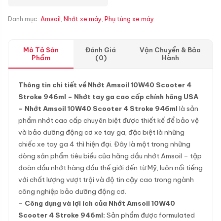
Danh mục:
Amsoil
,
Nhớt xe máy
,
Phụ tùng xe máy
Mô Tả Sản
Đánh Giá
Vận Chuyển & Bảo
Phẩm
(0)
Hành
Thông tin chi tiết về Nhớt Amsoil 10W40 Scooter 4
Stroke 946ml – Nhớt tay ga cao cấp chính hãng USA
– Nhớt Amsoil 10W40 Scooter 4 Stroke 946ml
là sản
phẩm nhớt cao cấp chuyên biệt được thiết kế để bảo vệ
và bảo dưỡng động cơ xe tay ga, đặc biệt là những
chiếc xe tay ga 4 thì hiện đại. Đây là một trong những
dòng sản phẩm tiêu biểu của hãng dầu nhớt Amsoil – tập
đoàn dầu nhớt hàng đầu thế giới đến từ Mỹ, luôn nổi tiếng
với chất lượng vượt trội và độ tin cậy cao trong ngành
công nghiệp bảo dưỡng động cơ.
– Công dụng và lợi ích của Nhớt Amsoil 10W40
Scooter 4 Stroke 946ml:
Sản phẩm được formulated