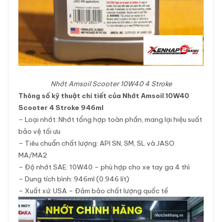
Nhớt Amsoil Scooter 10W40 4 Stroke
Thông số kỹ thuật chi tiết của Nhớt Amsoil 10W40
Scooter 4 Stroke 946ml
– Loại nhớt: Nhớt tổng hợp toàn phần, mang lại hiệu suất
bảo vệ tối ưu
– Tiêu chuẩn chất lượng: API SN, SM, SL và JASO
MA/MA2
– Độ nhớt SAE: 10W40 – phù hợp cho xe tay ga 4 thì
– Dung tích bình: 946ml (0.946 lít)
– Xuất xứ: USA – Đảm bảo chất lượng quốc tế