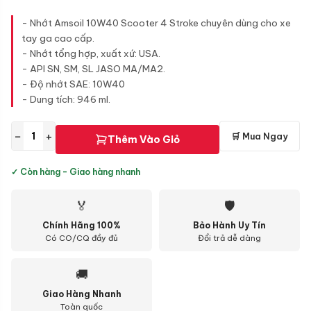
- Nhớt Amsoil 10W40 Scooter 4 Stroke chuyên dùng cho xe
tay ga cao cấp.
- Nhớt tổng hợp, xuất xứ: USA.
- API SN, SM, SL JASO MA/MA2.
- Độ nhớt SAE: 10W40
- Dung tích: 946 ml.
−
+
🛒 Mua Ngay
Thêm Vào Giỏ
✓ Còn hàng - Giao hàng nhanh
🏅
🛡
Chính Hãng 100%
Bảo Hành Uy Tín
Có CO/CQ đầy đủ
Đổi trả dễ dàng
🚚
Giao Hàng Nhanh
Toàn quốc