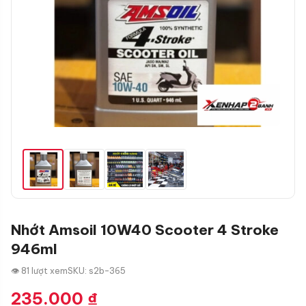
Nhớt Amsoil 10W40 Scooter 4 Stroke
946ml
👁 81 lượt xem
SKU: s2b-365
235.000
₫