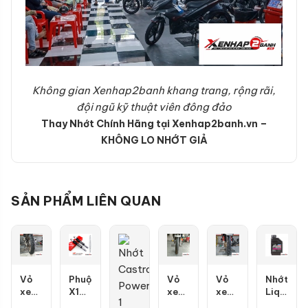
Không gian Xenhap2banh khang trang, rộng rãi,
đội ngũ kỹ thuật viên đông đảo
Thay Nhớt Chính Hãng tại Xenhap2banh.vn –
KHÔNG LO NHỚT GIẢ
SẢN PHẨM LIÊN QUAN
Vỏ
Phuộc
Vỏ
Vỏ
Nhớt
xe
X1R
xe
xe
Liqui
Dunlop
Nice
Maxxis
Dunlop
Motorbik