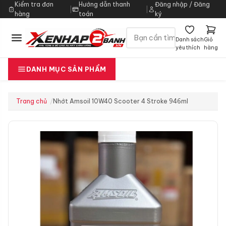
Kiểm tra đơn
Hướng dẫn thanh
Đăng nhập / Đăng
|
|
hàng
toán
ký
Danh sách
Giỏ
yêu thích
hàng
DANH MỤC SẢN PHẨM
Trang chủ
Nhớt Amsoil 10W40 Scooter 4 Stroke 946ml