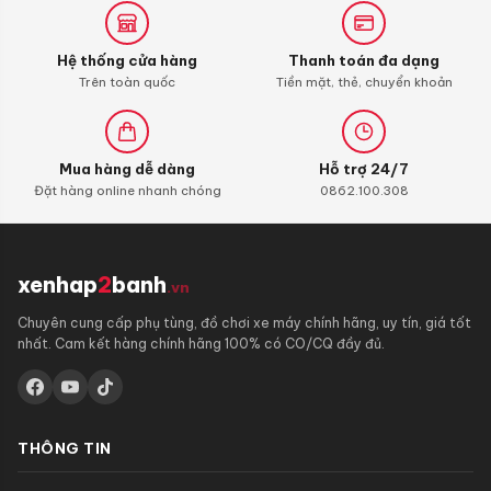
ga
Honda
Hệ thống cửa hàng
Thanh toán đa dạng
Trên toàn quốc
Tiền mặt, thẻ, chuyển khoản
Mua hàng dễ dàng
Hỗ trợ 24/7
Đặt hàng online nhanh chóng
0862.100.308
xenhap
2
banh
.vn
Chuyên cung cấp phụ tùng, đồ chơi xe máy chính hãng, uy tín, giá tốt
nhất. Cam kết hàng chính hãng 100% có CO/CQ đầy đủ.
THÔNG TIN