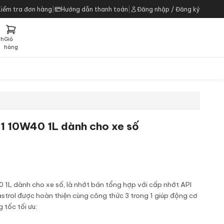
Kiểm tra đơn hàng
|
Hướng dẫn thanh toán
|
Đăng nhập / Đăng ký
ch
Giỏ
h
hàng
 1 10W40 1L dành cho xe số
 1L dành cho xe số, là nhớt bán tổng hợp với cấp nhớt API
trol được hoàn thiện cùng công thức 3 trong 1 giúp động cơ
 tốc tối ưu: