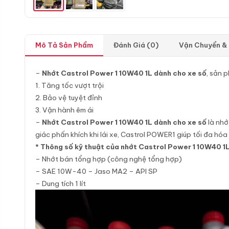
Mô Tả Sản Phẩm
Đánh Giá (0)
Vận Chuyển &
–
Nhớt Castrol Power 1 10W40 1L dành cho xe số
, sản 
1. Tăng tốc vượt trội
2. Bảo vệ tuyệt đỉnh
3. Vận hành êm ái
–
Nhớt Castrol Power 1 10W40 1L dành cho xe số
là nhớ
giác phấn khích khi lái xe, Castrol POWER1 giúp tối đa hóa
* Thông số kỹ thuật của nhớt Castrol Power 1 10W40 1L
– Nhớt bán tổng hợp (công nghệ tổng hợp)
– SAE 10W-40 – Jaso MA2 – API SP
– Dung tích 1 lít