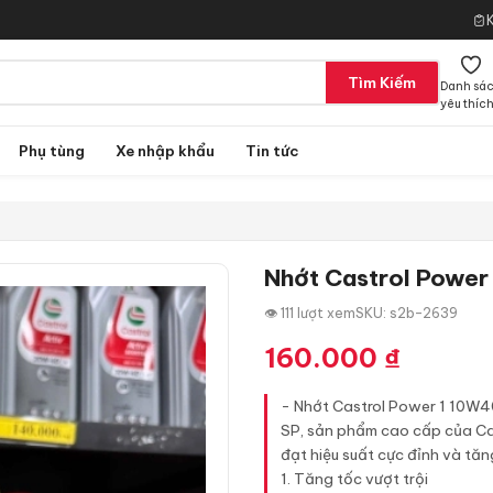
Tìm Kiếm
Danh sá
yêu thíc
Phụ tùng
Xe nhập khẩu
Tin tức
Nhớt Castrol Power
👁 111 lượt xem
SKU: s2b-2639
160.000
₫
- Nhớt Castrol Power 1 10W40
SP, sản phẩm cao cấp của Cas
đạt hiệu suất cực đỉnh và tăng
1. Tăng tốc vượt trội