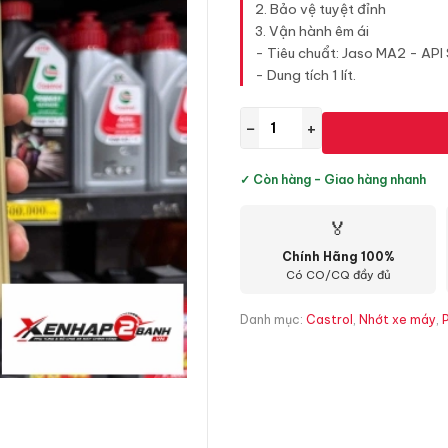
2. Bảo vệ tuyệt đỉnh
3. Vận hành êm ái
- Tiêu chuẩt: Jaso MA2 - API
- Dung tích 1 lít.
−
+
✓ Còn hàng - Giao hàng nhanh
🏅
Chính Hãng 100%
Có CO/CQ đầy đủ
Danh mục:
Castrol
,
Nhớt xe máy
,