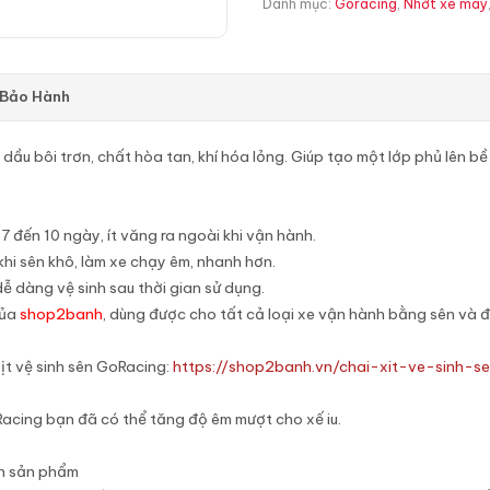
Danh mục:
Goracing
,
Nhớt xe máy
 Bảo Hành
dầu bôi trơn, chất hòa tan, khí hóa lỏng. Giúp tạo một lớp phủ lên bề 
7 đến 10 ngày, ít văng ra ngoài khi vận hành.
khi sên khô, làm xe chạy êm, nhanh hơn.
 dễ dàng vệ sinh sau thời gian sử dụng.
của
shop2banh
, dùng được cho tất cả loại xe vận hành bằng sên và 
ịt vệ sinh sên GoRacing:
https://shop2banh.vn/chai-xit-ve-sinh-s
Racing bạn đã có thể tăng độ êm mượt cho xế iu.
ên sản phẩm