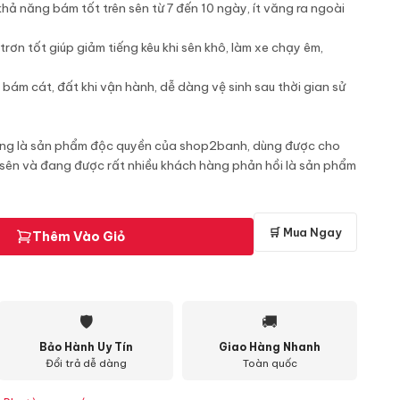
khả năng bám tốt trên sên từ 7 đến 10 ngày, ít văng ra ngoài
rơn tốt giúp giảm tiếng kêu khi sên khô, làm xe chạy êm,
ít bám cát, đất khi vận hành, dễ dàng vệ sinh sau thời gian sử
acing là sản phẩm độc quyền của shop2banh, dùng được cho
 sên và đang được rất nhiều khách hàng phản hồi là sản phẩm
🛒 Mua Ngay
Thêm Vào Giỏ
🛡
🚚
Bảo Hành Uy Tín
Giao Hàng Nhanh
Đổi trả dễ dàng
Toàn quốc