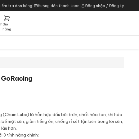
Kiểm tra đơn hàng
|
Hướng dẫn thanh toán
|
Đăng nhập / Đăng ký
ch
Giỏ
h
hàng
n GoRacing
g (Chain Lube) là hỗn hợp dầu bôi trơn, chất hòa tan, khí hóa
 bề mặt sên, giảm tiếng ồn, chống rỉ sét tận bên trong lõi sên,
 lâu hơn.
i 3 tính năng chính: