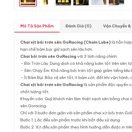
Mô Tả Sản Phẩm
Đánh Giá (0)
Vận Chuyển &
Chai xịt bôi trơn sên GoRacing (Chain Lube)
là hỗn hợp 
hạn chế bám bụi, giữ sạch sên lâu hơn.
Chai bôi trơn sên GoRacing
với 3 tính năng chính:
– Bôi Trơn Lâu: Dung dịch có khả năng bám tốt trên sên từ 
– Sên Chạy Êm: Khả năng bôi trơn tốt giúp giảm tiếng kêu 
– Ít Bám Bụi: Bảo vệ sên tốt, ít bám cát, đất khi vận hành,
Chai xịt bôi trơn sên GoRacing
là sản phẩm độc quyền 
chất lượng tốt.
Khuyến cáo: Quý khách nên làm thiệt sạch sên bằng chai x
sên Goracing.
Chỉ với 3 bước đơn giản với sản phẩm chai xịt bôi trơn Go
Bước 1: Lắc đều sản phẩm trước khi bắt đầu sử dụng
Bước 2: Xịt đều sản phẩm theo hình hướng dẫn được in tr