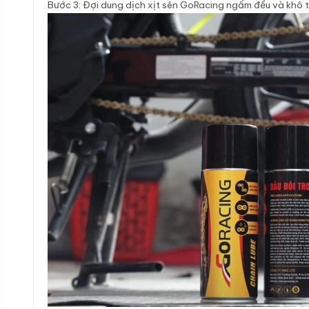
Bước 3: Đợi dung dịch xịt sên GoRacing ngấm đều và khô t