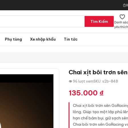
Tìm Kiếm
Danh sá
yêu thíc
Phụ tùng
Xe nhập khẩu
Tin tức
Chai xịt bôi trơn sê
👁 96 lượt xem
SKU: s2b-848
135.000
₫
Chai xịt bôi trơn sên GoRacin
lỏng. Giúp tạo một lớp phủ lên
hạn chế bám bụi, giữ sạch sên
Chai bôi trơn sên GoRacing vớ