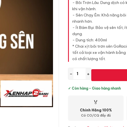
- Bôi Trơn Lâu: Dung dịch có 
khi vận hành.
- Sên Chạy Êm: Khả năng bôi t
nhanh hơn.
- Ít Bám Bụi: Bảo vệ sên tốt, 
dụng.
- Dung tích: 400ml
* Chai xịt bôi trơn sên GoR
tất cả loại xe vận hành bằng
có chất lượng tốt.
−
+
✓ Còn hàng - Giao hàng nhanh
🏅
Chính Hãng 100%
Có CO/CQ đầy đủ