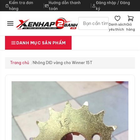
Kiểm tra đơn
Hướng dẫn thanh
Đăng nhập / Đăng
|
|
hàng
toán
ký
Danh sách
Giỏ
yêu thích
hàng
DANH MỤC SẢN PHẨM
Trang chủ
Nhông DID vàng cho Winner 15T