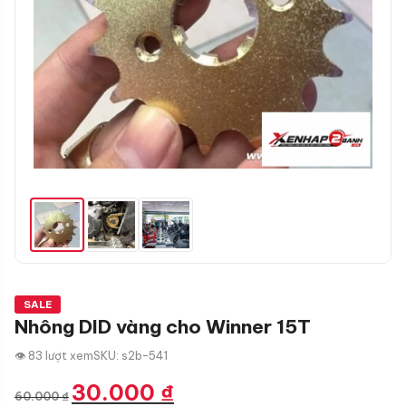
SALE
Nhông DID vàng cho Winner 15T
👁 83 lượt xem
SKU: s2b-541
Giá
Giá
30.000
₫
60.000
₫