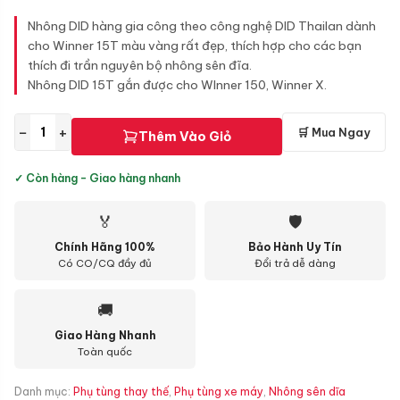
gốc
hiện
là:
tại
Nhông DID hàng gia công theo công nghệ DID Thailan dành
60.000 ₫.
là:
cho Winner 15T màu vàng rất đẹp, thích hợp cho các bạn
30.000 ₫.
thích đi trần nguyên bộ nhông sên đĩa.
Nhông DID 15T gắn được cho WInner 150, Winner X.
−
+
🛒 Mua Ngay
Thêm Vào Giỏ
✓ Còn hàng - Giao hàng nhanh
🏅
🛡
Chính Hãng 100%
Bảo Hành Uy Tín
Có CO/CQ đầy đủ
Đổi trả dễ dàng
🚚
Giao Hàng Nhanh
Toàn quốc
Danh mục:
Phụ tùng thay thế
,
Phụ tùng xe máy
,
Nhông sên dĩa