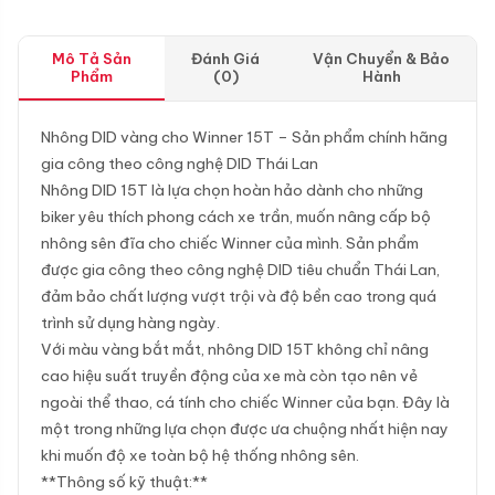
Mô Tả Sản
Đánh Giá
Vận Chuyển & Bảo
Phẩm
(0)
Hành
Nhông DID vàng cho Winner 15T – Sản phẩm chính hãng
gia công theo công nghệ DID Thái Lan
Nhông DID 15T là lựa chọn hoàn hảo dành cho những
biker yêu thích phong cách xe trần, muốn nâng cấp bộ
nhông sên đĩa cho chiếc Winner của mình. Sản phẩm
được gia công theo công nghệ DID tiêu chuẩn Thái Lan,
đảm bảo chất lượng vượt trội và độ bền cao trong quá
trình sử dụng hàng ngày.
Với màu vàng bắt mắt, nhông DID 15T không chỉ nâng
cao hiệu suất truyền động của xe mà còn tạo nên vẻ
ngoài thể thao, cá tính cho chiếc Winner của bạn. Đây là
một trong những lựa chọn được ưa chuộng nhất hiện nay
khi muốn độ xe toàn bộ hệ thống nhông sên.
**Thông số kỹ thuật:**