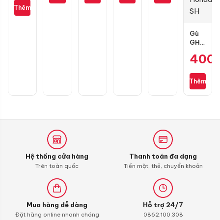
Giá
cho
10W40
Lead,
17
là:
Thêm
Exciter
1L
Future,
hiện
90.000 ₫.
135
Wave,
tại
SH
Gù
Mode,
là:
GH
Vario
45.000 ₫.
Racing
400
carbon
sợi
cho
Thêm
Honda
SH
Hệ thống cửa hàng
Thanh toán đa dạng
Trên toàn quốc
Tiền mặt, thẻ, chuyển khoản
Mua hàng dễ dàng
Hỗ trợ 24/7
Đặt hàng online nhanh chóng
0862.100.308