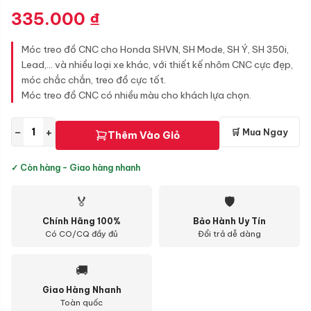
335.000
₫
Móc treo đồ CNC cho Honda SHVN, SH Mode, SH Ý, SH 350i,
Lead,... và nhiều loại xe khác, với thiết kế nhôm CNC cực đẹp,
móc chắc chắn, treo đồ cực tốt.
Móc treo đồ CNC có nhiều màu cho khách lựa chọn.
−
+
🛒 Mua Ngay
Thêm Vào Giỏ
✓ Còn hàng - Giao hàng nhanh
🏅
🛡
Chính Hãng 100%
Bảo Hành Uy Tín
Có CO/CQ đầy đủ
Đổi trả dễ dàng
🚚
Giao Hàng Nhanh
Toàn quốc