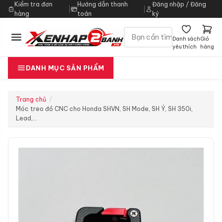
Kiểm tra đơn
Hướng dẫn thanh
Đăng nhập / Đăng
|
|
hàng
toán
ký
Danh sách
Giỏ
yêu thích
hàng
DANH MỤC SẢN PHẨM
Trang chủ
Móc treo đồ CNC cho Honda SHVN, SH Mode, SH Ý, SH 350i,
Lead,…