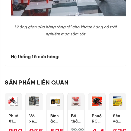
Không gian cửa hàng rộng rãi cho khách hàng có trải
nghiệm mua sắm tốt
Hệ thống 16 cửa hàng:
SẢN PHẨM LIÊN QUAN
Phuộc
Vỏ
Bình
Bố
Phuộc
Sên
X1R
xe
ắc
thắng
RCB
vàng
Nice
Dunlop
quy
đĩa
Flow
DID
90.000
₫