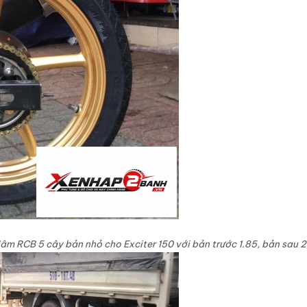
âm RCB 5 cây bản nhỏ cho Exciter 150 với bản trước 1.85, bản sau 2