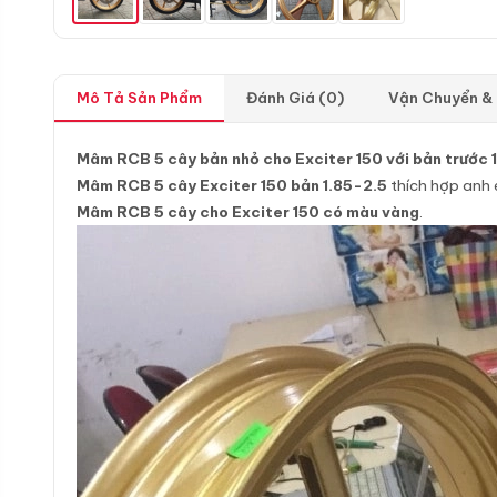
Mô Tả Sản Phẩm
Đánh Giá (0)
Vận Chuyển &
Mâm RCB 5 cây bản nhỏ cho Exciter 150 với bản trước 1
Mâm RCB 5 cây Exciter 150 bản 1.85-2.5
thích hợp anh 
Mâm RCB 5 cây cho Exciter 150 có màu vàng
.