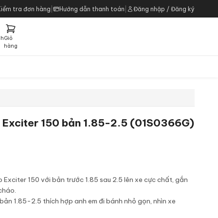
Kiểm tra đơn hàng
|
Hướng dẫn thanh toán
|
Đăng nhập / Đăng ký
ch
Giỏ
h
hàng
Exciter 150 bản 1.85-2.5 (01S0366G)
xciter 150 với bản trước 1.85 sau 2.5 lên xe cực chất, gắn
cháo.
bản 1.85-2.5 thích hợp anh em đi bánh nhỏ gọn, nhìn xe