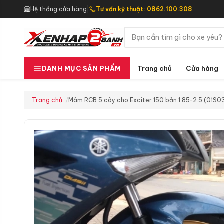
Hệ thống cửa hàng
|
Tư vấn kỹ thuật: 0862.100.308
Trang chủ
Cửa hàng
DANH MỤC SẢN PHẨM
Trang chủ
Mâm RCB 5 cây cho Exciter 150 bản 1.85-2.5 (01S