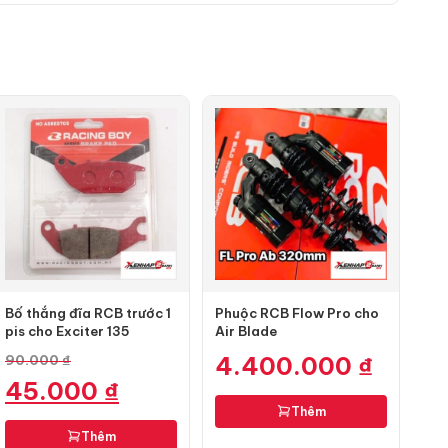
Bố thắng đĩa RCB trước 1
Phuộc RCB Flow Pro cho
pis cho Exciter 135
Air Blade
4.400.000
₫
90.000
₫
Giá
Giá
45.000
₫
gốc
hiện
Thêm
là:
tại
Thêm