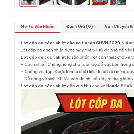
Mô Tả Sản Phẩm
Đánh Giá (0)
Vận Chuyển &
Lót cốp da cách nhiệt cho xe Honda SHVN 2020
, với m
Lót cốp da cách nhiệt được may thêm 1 túi da nhỏ để tiện lợ
Lót cốp da cách nhiệt
là sản phẩm rất cần thiết cho xe ta
– Cách nhiệt: Chống nóng cho toàn bộ đồ vật bên trong cố
– Chống va đập: Được làm từ chất liệu da 5D rất mềm, dày 
– Dễ dàng vệ sinh: Khi lót cốp dơ chỉ cần lấy ra dùng khăn ư
Lót cốp da cách nhiệt
gắn vừa khít cho xe
Honda SHVN