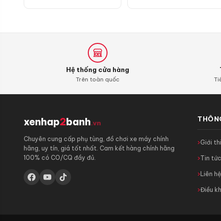
Hệ thống cửa hàng
Trên toàn quốc
Ti
THÔNG
xenhap
2
banh
.vn
Chuyên cung cấp phụ tùng, đồ chơi xe máy chính
Giới th
hãng, uy tín, giá tốt nhất. Cam kết hàng chính hãng
100% có CO/CQ đầy đủ.
Tin tứ
Liên h
Điều k