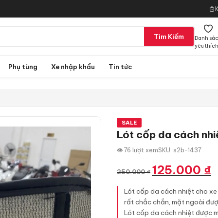
Tìm Kiếm
Danh sá
yêu thíc
Phụ tùng
Xe nhập khẩu
Tin tức
SALE
Lót cốp da cách nh
👁 76 lượt xem
SKU: s2b-1437
Giá
G
125.000
₫
250.000
₫
gốc
hi
là:
tạ
Lót cốp da cách nhiệt cho x
250.000 ₫.
là
rất chắc chắn, mặt ngoài được
12
Lót cốp da cách nhiệt được may