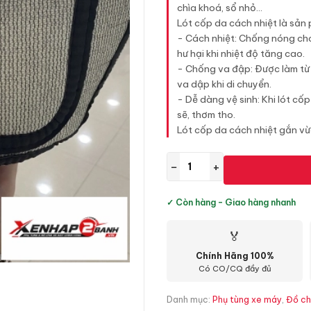
chìa khoá, sổ nhỏ...
Lót cốp da cách nhiệt là sản 
- Cách nhiệt: Chống nóng cho
hư hại khi nhiệt độ tăng cao.
- Chống va đập: Được làm từ c
va dập khi di chuyển.
- Dễ dàng vệ sinh: Khi lót cốp
sẽ, thơm tho.
Lót cốp da cách nhiệt gắn v
−
+
✓ Còn hàng - Giao hàng nhanh
🏅
Chính Hãng 100%
Có CO/CQ đầy đủ
Danh mục:
Phụ tùng xe máy
,
Đồ ch