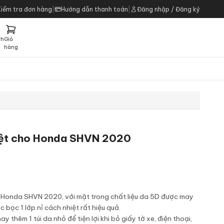
Kiểm tra đơn hàng
|
Hướng dẫn thanh toán
|
Đăng nhập / Đăng ký
ch
Giỏ
h
hàng
iệt cho Honda SHVN 2020
iá
ện
i
e Honda SHVN 2020, với mặt trong chất liệu da 5D được may
:
 bọc 1 lớp nỉ cách nhiệt rất hiệu quả.
5.000 ₫.
 thêm 1 túi da nhỏ để tiện lợi khi bỏ giấy tờ xe, điện thoại,