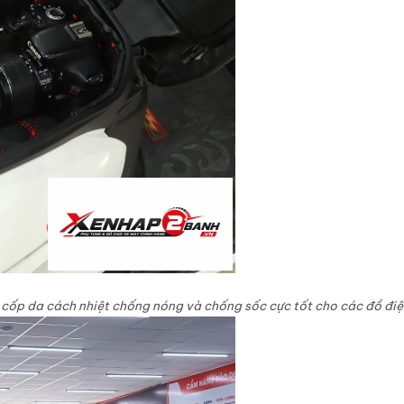
 cốp da cách nhiệt chống nóng và chống sốc cực tốt cho các đồ điệ