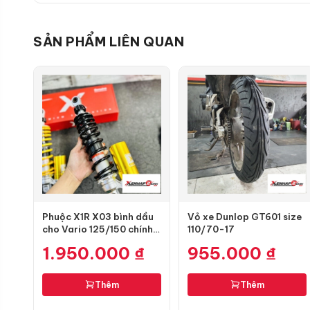
SẢN PHẨM LIÊN QUAN
Phuộc X1R X03 bình dầu
Vỏ xe Dunlop GT601 size
cho Vario 125/150 chính
110/70-17
hãng
1.950.000
₫
955.000
₫
Thêm
Thêm