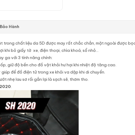
 Bảo Hành
ặt trong chất liệu da 5D được may rất chắc chắn, mặt ngoài được bọc 1
i khi bỏ giấy tờ xe, điện thoại, chìa khoá, sổ nhỏ…
y ga với 3 tính năng chính:
p, giữ độ bền cho đồ vật khỏi hư hại khi nhiệt độ tăng cao.
giúp để đồ điện tử trong xe khỏi va dập khi di chuyển.
ớt nhẹ lau sơ rồi gắn lại là sạch sẽ, thơm tho.
 2020
.