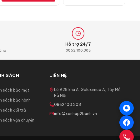
90.000 ₫.
là:
45.000 ₫.
Hỗ trợ 24/7
hóng
0862.100.308
NH SÁCH
LIÊN HỆ
Lô A28 khu A, Geleximco A, Tây Mỗ,
nh sách bảo mật
Hà Nội
h sách bảo hành
0862.100.308
h sách đổi trả
info@xenhap2banh.vn
h sách vận chuyển