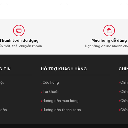
Thanh toán đa dạng
Mua hàng dễ dàng
ền mặt, thẻ, chuyển khoản
Đặt hàng online nhanh c
 TIN
HỖ TRỢ KHÁCH HÀNG
CHÍ
iệu
Cửa hàng
Chí
c
Tài khoản
Chín
ệ
Hướng dẫn mua hàng
Chín
hoản
Hướng dẫn thanh toán
Chín