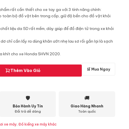
phẩm rất cần thiết cho xe tay ga với 3 tính năng chính:
 toàn bộ đồ vật bên trong cốp, giữ độ bền cho đồ vật khỏi
hất liệu da 5D rất mềm, dày giúp để đồ điện tử trong xe khỏi
 dơ chỉ cần lấy ra dùng khăn ướt nhẹ lau sơ rồi gắn lại là sạch
ừa khít cho xe Honda SHVN 2020.
🛒 Mua Ngay
Thêm Vào Giỏ
🛡
🚚
Bảo Hành Uy Tín
Giao Hàng Nhanh
Đổi trả dễ dàng
Toàn quốc
ơi xe máy
,
Đồ kiểng xe máy khác