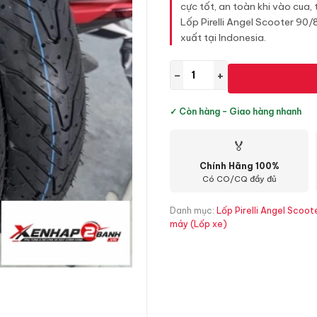
cực tốt, an toàn khi vào cua, 
Lốp Pirelli Angel Scooter 90/
xuất tại Indonesia.
−
+
✓ Còn hàng - Giao hàng nhanh
🏅
Chính Hãng 100%
Có CO/CQ đầy đủ
Danh mục:
Lốp Pirelli Angel Scoo
máy (Lốp xe)