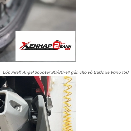
Lốp Pirelli Angel Scooter 90/80-14 gắn cho vỏ trước xe Vario 150