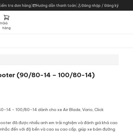
Kiểm tra đơn hàng
|
Hướng dẫn thanh toán
|
Đăng nhập / Đăng ký
ch
Giỏ
h
hàng
Scooter (90/80-14 – 100/80-14)
80-14 - 100/80-14 dành cho xe Air Blade, Vario, Click
Scooter đã được nhiều anh em trải nghiệm và đánh giá khá cao
c nhắc đến với độ bền và cao su cao cấp, giúp xe bám đường