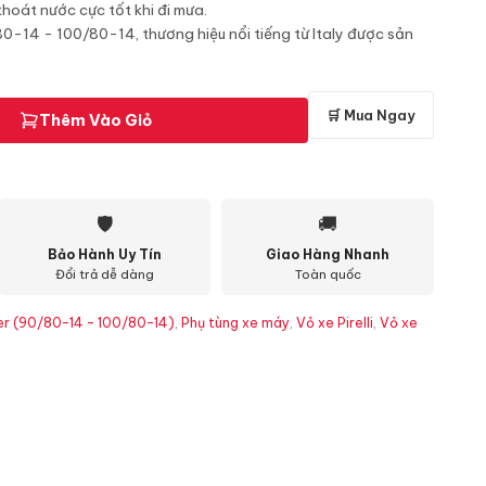
thoát nước cực tốt khi đi mưa.
80-14 - 100/80-14, thương hiệu nổi tiếng từ Italy được sản
🛒 Mua Ngay
Thêm Vào Giỏ
🛡
🚚
Bảo Hành Uy Tín
Giao Hàng Nhanh
Đổi trả dễ dàng
Toàn quốc
ter (90/80-14 - 100/80-14)
,
Phụ tùng xe máy
,
Vỏ xe Pirelli
,
Vỏ xe