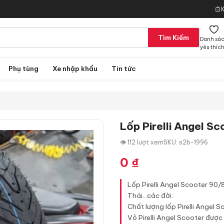
Tìm Kiếm
Danh sá
yêu thíc
Phụ tùng
Xe nhập khẩu
Tin tức
Lốp Pirelli Angel 
👁 112 lượt xem
SKU: s2b-1996
0
₫
Lốp Pirelli Angel Scooter 90/
Thái...các đời.
Chất lượng lốp Pirelli Angel 
Vỏ Pirelli Angel Scooter đượ