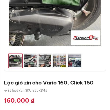
Lọc gió zin cho Vario 160, Click 160
👁 92 lượt xem
SKU: s2b-2146
160.000
₫