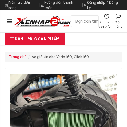
Kiểm tra đơn
Hướng dẫn thanh
Đăng nhập / Đăng
|
|
hàng
toán
ký
Danh sách
Giỏ
yêu thích
hàng
DANH MỤC SẢN PHẨM
Trang chủ
Lọc gió zin cho Vario 160, Click 160