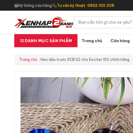
Hệ thống cửa hàng
|
Tư vấn kỹ thuật: 0862.100.308
Trang chủ
Cửa hàng
DANH MỤC SẢN PHẨM
Trang chủ
Heo dầu trước RCB S2 cho Exciter 150 chính hãng