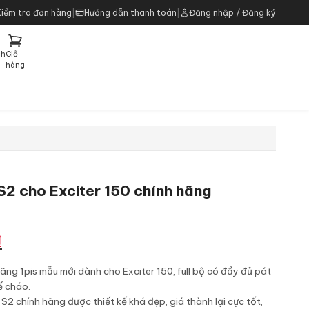
Kiểm tra đơn hàng
|
Hướng dẫn thanh toán
|
Đăng nhập / Đăng ký
ch
Giỏ
h
hàng
2 cho Exciter 150 chính hãng
Giá
₫
hiện
tại
ãng 1pis mẫu mới dành cho Exciter 150, full bộ có đầy đủ pát
là:
ế cháo.
500.000 ₫.
2 chính hãng được thiết kế khá đẹp, giá thành lại cực tốt,