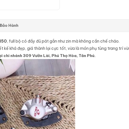
 Bảo Hành
 150
, full bộ có đầy đủ pát gắn như zin mà không cần chế cháo.
t kế khá đẹp, giá thành lại cực tốt, vừa là món phụ tùng trang trí vừ
ại chi nhánh 309 Vườn Lài, Phú Thọ Hòa, Tân Phú.