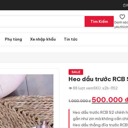
Tìm Kiếm
Danh sá
yêu thíc
Phụ tùng
Xe nhập khẩu
Tin tức
SALE
Heo dầu trước RCB S
👁 88 lượt xem
SKU: s2b-1152
Giá
500.000
1.000.000
₫
gốc
là:
Heo dầu trước RCB S2 chính h
1.000.000 ₫.
gắn như zin mà không cần ch
Heo dầu thắng đĩa trước RCB S