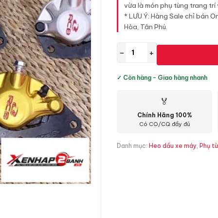
vừa là món phụ tùng trang trí
* LƯU Ý: Hàng Sale chỉ bán On
Hòa, Tân Phú.
−
+
✓ Còn hàng - Giao hàng nhanh
🏅
Chính Hãng 100%
Có CO/CQ đầy đủ
Danh mục:
Heo dầu xe máy
,
Phụ tù