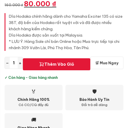
Giá
Giá
80.000
₫
160.000
₫
gốc
hiện
là:
tại
Dĩa Hodaka chính hãng dành cho Yamaha Exciter 135 có size
160.000 ₫.
là:
38T, độ bền của Hodaka rất tuyệt vời và đã được nhiều
80.000 ₫.
khách hàng kiểm chứng.
Dĩa Hodaka được sản xuất tại Malaysia.
* LƯU Ý: Hàng Sale chỉ bán Online hoặc Mua trực tiếp tại chi
nhánh 309 Vườn Lài, Phú Thọ Hòa, Tân Phú.
−
+
🛒 Mua Ngay
Thêm Vào Giỏ
✓ Còn hàng - Giao hàng nhanh
🏅
🛡
Chính Hãng 100%
Bảo Hành Uy Tín
Có CO/CQ đầy đủ
Đổi trả dễ dàng
🚚
Giao Hàng Nhanh