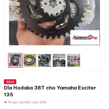
SALE
Dĩa Hodaka 38T cho Yamaha Exciter
135
👁 74 lượt xem
SKU: s2b-2136