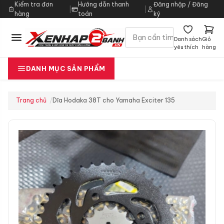
Kiểm tra đơn
Hướng dẫn thanh
Đăng nhập / Đăng
|
|
hàng
toán
ký
Danh sách
Giỏ
yêu thích
hàng
DANH MỤC SẢN PHẨM
Trang chủ
Dĩa Hodaka 38T cho Yamaha Exciter 135