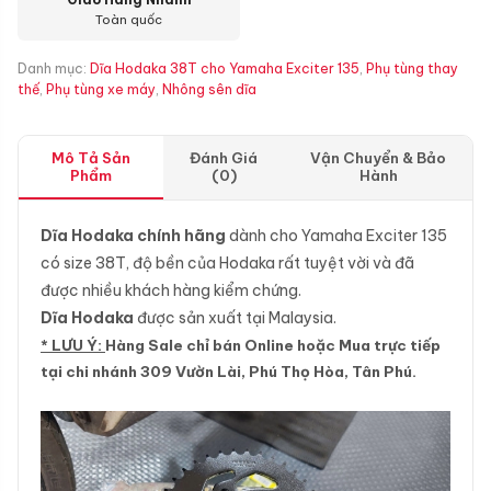
Toàn quốc
Danh mục:
Dĩa Hodaka 38T cho Yamaha Exciter 135
,
Phụ tùng thay
thế
,
Phụ tùng xe máy
,
Nhông sên dĩa
Mô Tả Sản
Đánh Giá
Vận Chuyển & Bảo
Phẩm
(0)
Hành
Dĩa Hodaka chính hãng
dành cho Yamaha Exciter 135
có size 38T, độ bền của Hodaka rất tuyệt vời và đã
được nhiều khách hàng kiểm chứng.
Dĩa Hodaka
được sản xuất tại Malaysia.
* LƯU Ý:
Hàng Sale chỉ bán Online hoặc Mua trực tiếp
tại chi nhánh 309 Vườn Lài, Phú Thọ Hòa, Tân Phú.