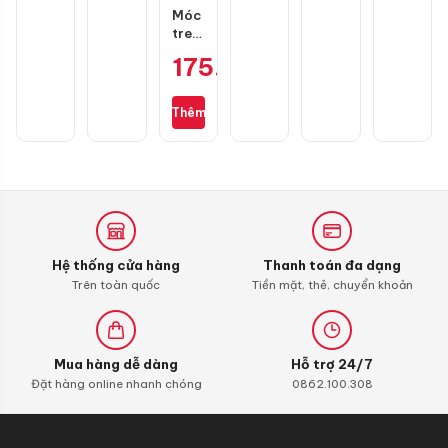
chính
Móc
hãng
treo
đồ
175.000
₫
GH
Racing
1
Thêm
càng
Hệ thống cửa hàng
Thanh toán đa dạng
Trên toàn quốc
Tiền mặt, thẻ, chuyển khoản
Mua hàng dễ dàng
Hỗ trợ 24/7
Đặt hàng online nhanh chóng
0862.100.308