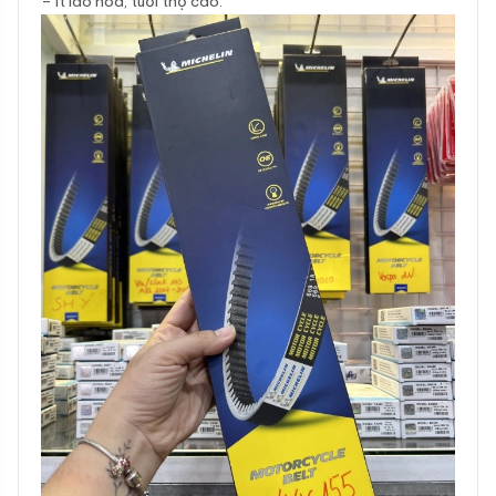
– Ít lão hóa, tuổi thọ cao.