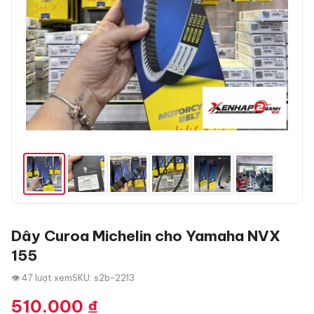
Dây Curoa Michelin cho Yamaha NVX
155
👁 47 lượt xem
SKU: s2b-2213
510.000
₫