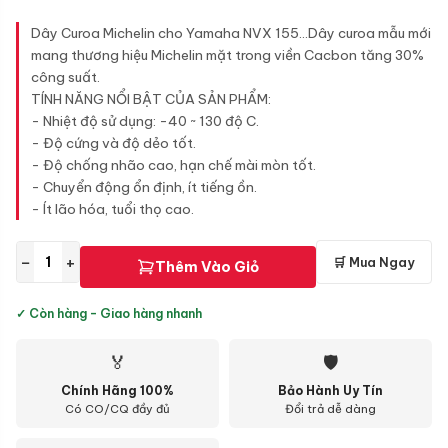
Dây Curoa Michelin cho Yamaha NVX 155...Dây curoa mẫu mới
mang thương hiệu Michelin mặt trong viền Cacbon tăng 30%
công suất.
TÍNH NĂNG NỔI BẬT CỦA SẢN PHẨM:
- Nhiệt độ sử dụng: -40 ~ 130 độ C.
- Độ cứng và độ dẻo tốt.
- Độ chống nhão cao, hạn chế mài mòn tốt.
- Chuyển động ổn định, ít tiếng ồn.
- Ít lão hóa, tuổi thọ cao.
−
+
🛒 Mua Ngay
Thêm Vào Giỏ
✓ Còn hàng - Giao hàng nhanh
🏅
🛡
Chính Hãng 100%
Bảo Hành Uy Tín
Có CO/CQ đầy đủ
Đổi trả dễ dàng