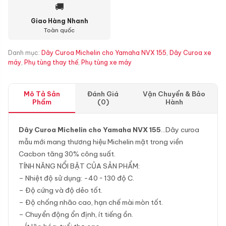
🚚
Giao Hàng Nhanh
Toàn quốc
Danh mục:
Dây Curoa Michelin cho Yamaha NVX 155
,
Dây Curoa xe
máy
,
Phụ tùng thay thế
,
Phụ tùng xe máy
Mô Tả Sản
Đánh Giá
Vận Chuyển & Bảo
Phẩm
(0)
Hành
Dây Curoa Michelin cho Yamaha NVX 155
…Dây curoa
mẫu mới mang thương hiệu Michelin mặt trong viền
Cacbon tăng 30% công suất.
TÍNH NĂNG NỔI BẬT CỦA SẢN PHẨM:
– Nhiệt độ sử dụng: -40 ~ 130 độ C.
– Độ cứng và độ dẻo tốt.
– Độ chống nhão cao, hạn chế mài mòn tốt.
– Chuyển động ổn định, ít tiếng ồn.