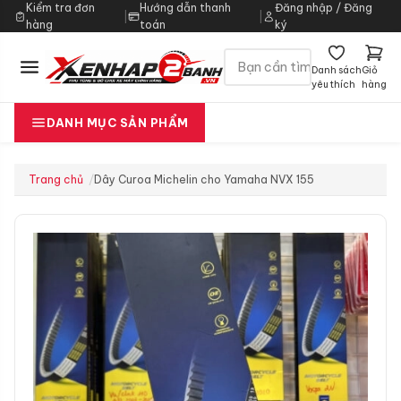
Kiểm tra đơn
Hướng dẫn thanh
Đăng nhập / Đăng
|
|
hàng
toán
ký
Danh sách
Giỏ
yêu thích
hàng
DANH MỤC SẢN PHẨM
Trang chủ
Dây Curoa Michelin cho Yamaha NVX 155