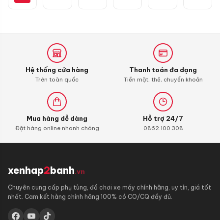
dây
chính
hãng
Hệ thống cửa hàng
Thanh toán đa dạng
Trên toàn quốc
Tiền mặt, thẻ, chuyển khoản
Mua hàng dễ dàng
Hỗ trợ 24/7
Đặt hàng online nhanh chóng
0862.100.308
xenhap
2
banh
.vn
Chuyên cung cấp phụ tùng, đồ chơi xe máy chính hãng, uy tín, giá tốt
nhất. Cam kết hàng chính hãng 100% có CO/CQ đầy đủ.