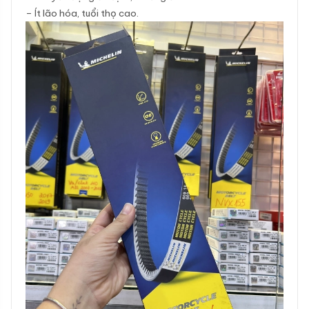
– Ít lão hóa, tuổi thọ cao.