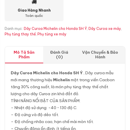
🚚
Giao Hàng Nhanh
Toàn quốc
Danh mục:
Dây Curoa Michelin cho Honda SH Ý
,
Dây Curoa xe máy
,
Phụ tùng thay thế
,
Phụ tùng xe máy
Mô Tả Sản
Đánh Giá
Vận Chuyển & Bảo
Phẩm
(0)
Hành
Dây Curoa Michelin cho Honda SH Ý
…Dây curoa mẫu
mới mang thương hiệu
Michelin
mặt trong viền Cacbon
tăng 30% công suất, là món phụ tùng thay thế chất
lượng cho dây Curoa zin khá đắt đỏ.
TÍNH NĂNG NỔI BẬT CỦA SẢN PHẨM:
– Nhiệt độ sử dụng: -40 ~ 130 độ C.
– Độ cứng và độ dẻo tốt.
– Độ chống nhão cao, hạn chế mài mòn tốt.
– Chuyển động ổn định, ít tiếng ồn.