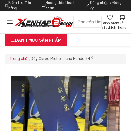
Kiểm tra đơn
Hướng dẫn thanh
Đăng nhập / Đăng
|
|
hàng
toán
ký
Danh sách
Giỏ
yêu thích
hàng
DANH MỤC SẢN PHẨM
Trang chủ
Dây Curoa Michelin cho Honda SH Ý