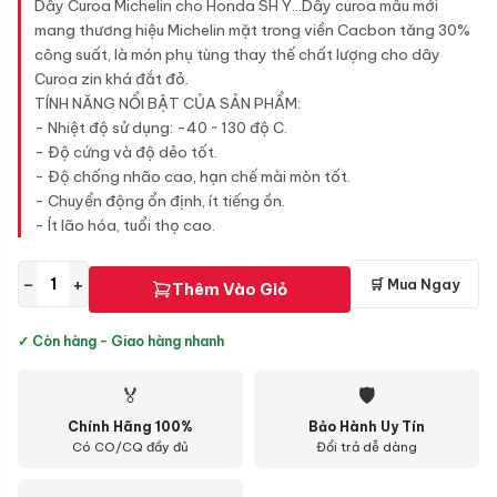
Dây Curoa Michelin cho Honda SH Ý...Dây curoa mẫu mới
mang thương hiệu Michelin mặt trong viền Cacbon tăng 30%
công suất, là món phụ tùng thay thế chất lượng cho dây
Curoa zin khá đắt đỏ.
TÍNH NĂNG NỔI BẬT CỦA SẢN PHẨM:
- Nhiệt độ sử dụng: -40 ~ 130 độ C.
- Độ cứng và độ dẻo tốt.
- Độ chống nhão cao, hạn chế mài mòn tốt.
- Chuyển động ổn định, ít tiếng ồn.
- Ít lão hóa, tuổi thọ cao.
−
+
🛒 Mua Ngay
Thêm Vào Giỏ
✓ Còn hàng - Giao hàng nhanh
🏅
🛡
Chính Hãng 100%
Bảo Hành Uy Tín
Có CO/CQ đầy đủ
Đổi trả dễ dàng