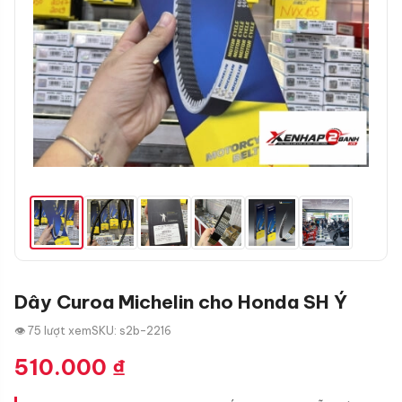
Dây Curoa Michelin cho Honda SH Ý
👁 75 lượt xem
SKU: s2b-2216
510.000
₫