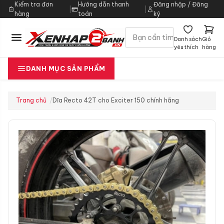
Kiểm tra đơn
Hướng dẫn thanh
Đăng nhập / Đăng
|
|
hàng
toán
ký
Danh sách
Giỏ
yêu thích
hàng
DANH MỤC SẢN PHẨM
Trang chủ
Dĩa Recto 42T cho Exciter 150 chính hãng