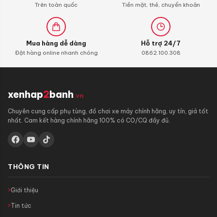
Trên toàn quốc
Tiền mặt, thẻ, chuyển khoản
Mua hàng dễ dàng
Hỗ trợ 24/7
Đặt hàng online nhanh chóng
0862.100.308
xenhap
2
banh
.vn
Chuyên cung cấp phụ tùng, đồ chơi xe máy chính hãng, uy tín, giá tốt
nhất. Cam kết hàng chính hãng 100% có CO/CQ đầy đủ.
THÔNG TIN
Giới thiệu
Tin tức