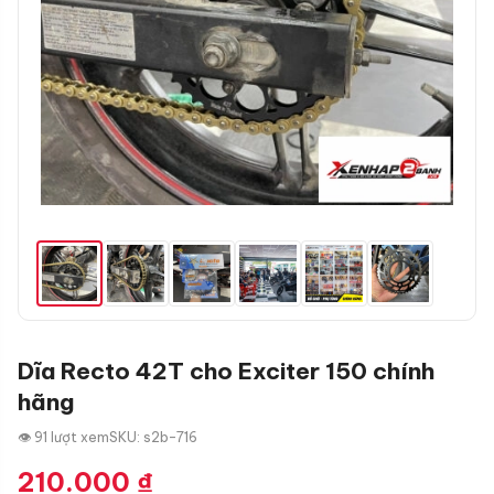
Dĩa Recto 42T cho Exciter 150 chính
hãng
👁 91 lượt xem
SKU: s2b-716
210.000
₫