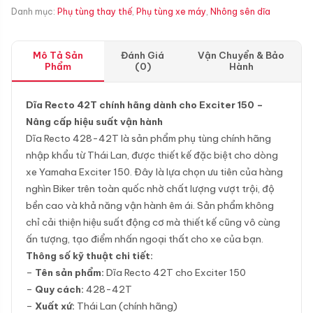
Danh mục:
Phụ tùng thay thế
,
Phụ tùng xe máy
,
Nhông sên dĩa
Mô Tả Sản
Đánh Giá
Vận Chuyển & Bảo
Phẩm
(0)
Hành
Dĩa Recto 42T chính hãng dành cho Exciter 150 –
Nâng cấp hiệu suất vận hành
Dĩa Recto 428-42T là sản phẩm phụ tùng chính hãng
nhập khẩu từ Thái Lan, được thiết kế đặc biệt cho dòng
xe Yamaha Exciter 150. Đây là lựa chọn ưu tiên của hàng
nghìn Biker trên toàn quốc nhờ chất lượng vượt trội, độ
bền cao và khả năng vận hành êm ái. Sản phẩm không
chỉ cải thiện hiệu suất động cơ mà thiết kế cũng vô cùng
ấn tượng, tạo điểm nhấn ngoại thất cho xe của bạn.
Thông số kỹ thuật chi tiết:
–
Tên sản phẩm:
Dĩa Recto 42T cho Exciter 150
–
Quy cách:
428-42T
–
Xuất xứ:
Thái Lan (chính hãng)