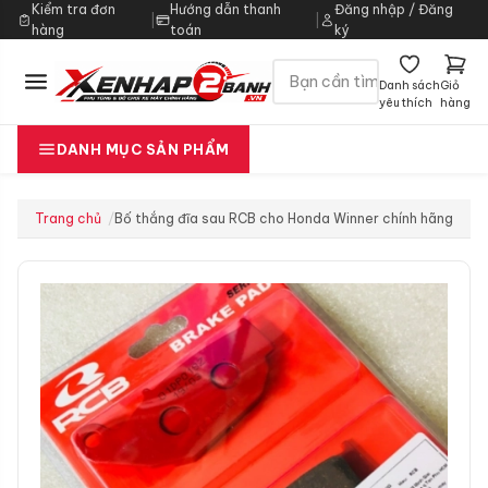
Kiểm tra đơn
Hướng dẫn thanh
Đăng nhập / Đăng
|
|
hàng
toán
ký
Danh sách
Giỏ
yêu thích
hàng
DANH MỤC SẢN PHẨM
Trang chủ
Bố thắng đĩa sau RCB cho Honda Winner chính hãng