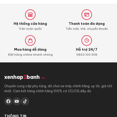
hãng
Hệ thống cửa hàng
Thanh toán đa dạng
Trên toàn quốc
Tiền mặt, thẻ, chuyển khoản
Mua hàng dễ dàng
Hỗ trợ 24/7
Đặt hàng online nhanh chóng
0862.100.308
xenhap
2
banh
.vn
Chuyên cung cấp phụ tùng, đồ chơi xe máy chính hãng, uy tín, giá tốt
nhất. Cam kết hàng chính hãng 100% có CO/CQ đầy đủ.
THÔNG TIN