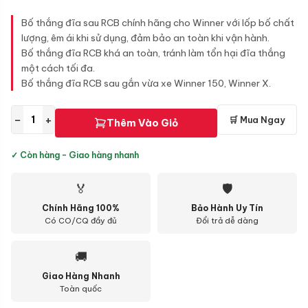
Bố thắng đĩa sau RCB chính hãng cho Winner với lốp bố chất
lượng, êm ái khi sử dụng, đảm bảo an toàn khi vận hành.
Bố thắng đĩa RCB khá an toàn, tránh làm tổn hại đĩa thắng
một cách tối đa.
Bố thắng đĩa RCB sau gắn vừa xe Winner 150, Winner X.
−
+
🛒 Mua Ngay
Thêm Vào Giỏ
✓ Còn hàng - Giao hàng nhanh
🏅
🛡
Chính Hãng 100%
Bảo Hành Uy Tín
Có CO/CQ đầy đủ
Đổi trả dễ dàng
🚚
Giao Hàng Nhanh
Toàn quốc