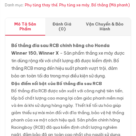
Danh mục:
Phụ tùng thay thế
,
Phụ tùng xe máy
,
Bố thắng (Má phanh)
Mô Tả Sản
Đánh Giá
Vận Chuyển & Bảo
Phẩm
(0)
Hành
Bố thắng đĩa sau RCB chính hãng cho Honda
Winner 150, Winner X
– Sản phẩm thắng xe máy được
tin dùng rộng rãi với chất lượng đã được kiểm định. Bố
thắng RCB mang đến hiệu suất phanh vượt trội, đảm
bảo an toàn tối đa trong mọi điều kiện sử dụng.
Đặc điểm nổi bật của Bố thắng đĩa sau RCB
Bố thắng đĩa RCB được sản xuất với công nghệ tiên tiến,
lốp bố chất lượng cao mang lại cảm giác phanh mềm mại
và êm ái khi sử dụng hàng ngày. Thiết kế tối ưu hóa giúp
giảm thiểu sự mài mòn đối với đĩa thắng, bảo vệ hệ thống
phanh của xe một cách hiệu quả. Sản phẩm chính hãng
Racingboy (RCB) đã qua kiểm định chất lượng nghiêm
ngặt, đảm bảo độ an toàn cao nhất cho người sử dụng.