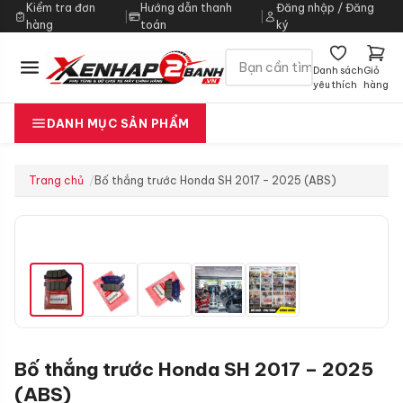
Kiểm tra đơn
Hướng dẫn thanh
Đăng nhập / Đăng
|
|
hàng
toán
ký
Danh sách
Giỏ
yêu thích
hàng
DANH MỤC SẢN PHẨM
Trang chủ
Bố thắng trước Honda SH 2017 – 2025 (ABS)
Bố thắng trước Honda SH 2017 – 2025
(ABS)