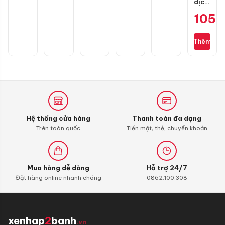
dịch
vệ
105.
sinh
buồng
đốt
Thêm
Liqui
Moly
4T
Additive
Shooter,
Carbon
Cleaner
Hệ thống cửa hàng
Thanh toán đa dạng
Trên toàn quốc
Tiền mặt, thẻ, chuyển khoản
Mua hàng dễ dàng
Hỗ trợ 24/7
Đặt hàng online nhanh chóng
0862.100.308
xenhap
2
banh
.vn