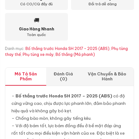
Có CO/CQ đầy đủ
Đổi trả dễ dàng
🚚
Giao Hàng Nhanh
Toàn quốc
Danh mục:
Bố thắng trước Honda SH 2017 - 2025 (ABS)
,
Phụ tùng
thay thế
,
Phụ tùng xe máy
,
Bố thắng (Má phanh)
Mô Tả Sản
Đánh Giá
Vận Chuyển & Bảo
Phẩm
(0)
Hành
–
Bố thắng trước Honda SH 2017 – 2025 (ABS)
có độ
cứng vững cao, chịu được lực phanh lớn, đảm bảo phanh
hiệu quả và không gây bó kẹt.
– Chống bào mòn, không gây tiếng kêu.
– Với độ bám tốt, lực bám đồng đều ở bề mặt đáp ứng
rất tốt cho mọi điều kiện vận hành của xe. Đặc biệt là xe