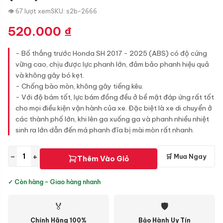
👁 67 lượt xem
SKU: s2b-2666
520.000
₫
- Bố thắng trước Honda SH 2017 - 2025 (ABS) có độ cứng
vững cao, chịu được lực phanh lớn, đảm bảo phanh hiệu quả
và không gây bó kẹt.
- Chống bào mòn, không gây tiếng kêu.
- Với độ bám tốt, lực bám đồng đều ở bề mặt đáp ứng rất tốt
cho mọi điều kiện vận hành của xe. Đặc biệt là xe di chuyển ở
các thành phố lớn, khi lên ga xuống ga và phanh nhiều nhiệt
sinh ra lớn dẫn đến má phanh đĩa bị mài mòn rất nhanh.
−
+
🛒 Mua Ngay
Thêm Vào Giỏ
✓ Còn hàng - Giao hàng nhanh
🏅
🛡
Chính Hãng 100%
Bảo Hành Uy Tín