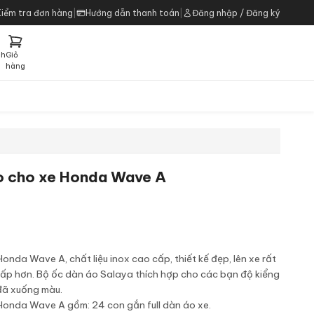
Kiểm tra đơn hàng
|
Hướng dẫn thanh toán
|
Đăng nhập / Đăng ký
ch
Giỏ
h
hàng
o cho xe Honda Wave A
nda Wave A, chất liệu inox cao cấp, thiết kế đẹp, lên xe rất
cấp hơn. Bộ ốc dàn áo Salaya thích hợp cho các bạn độ kiểng
đã xuống màu.
Honda Wave A gồm: 24 con gắn full dàn áo xe.