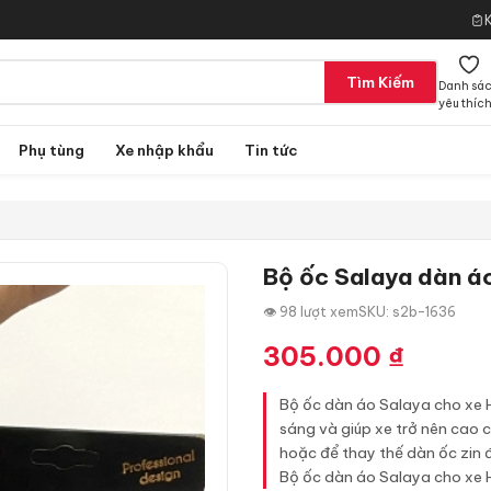
Tìm Kiếm
Danh sá
yêu thíc
Phụ tùng
Xe nhập khẩu
Tin tức
Bộ ốc Salaya dàn á
👁 98 lượt xem
SKU: s2b-1636
305.000
₫
Bộ ốc dàn áo Salaya cho xe Ho
sáng và giúp xe trở nên cao 
hoặc để thay thế dàn ốc zin 
Bộ ốc dàn áo Salaya cho xe 