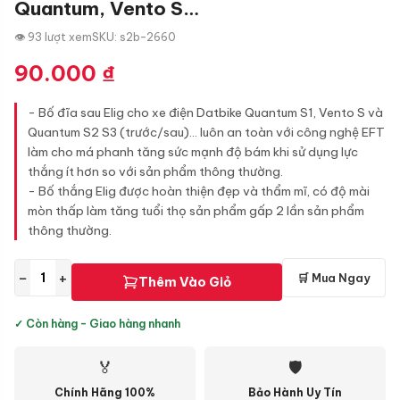
Quantum, Vento S…
👁 93 lượt xem
SKU: s2b-2660
90.000
₫
- Bố đĩa sau Elig cho xe điện Datbike Quantum S1, Vento S và
Quantum S2 S3 (trước/sau)... luôn an toàn với công nghệ EFT
làm cho má phanh tăng sức mạnh độ bám khi sử dụng lực
thắng ít hơn so với sản phẩm thông thường.
- Bố thắng Elig được hoàn thiện đẹp và thẩm mĩ, có độ mài
mòn thấp làm tăng tuổi thọ sản phẩm gấp 2 lần sản phẩm
thông thường.
−
+
🛒 Mua Ngay
Thêm Vào Giỏ
✓ Còn hàng - Giao hàng nhanh
🏅
🛡
Chính Hãng 100%
Bảo Hành Uy Tín