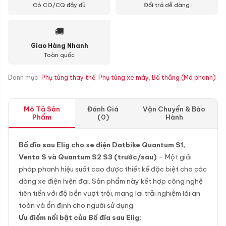
Có CO/CQ đầy đủ
Đổi trả dễ dàng
🚚
Giao Hàng Nhanh
Toàn quốc
Danh mục:
Phụ tùng thay thế
,
Phụ tùng xe máy
,
Bố thắng (Má phanh)
Mô Tả Sản
Đánh Giá
Vận Chuyển & Bảo
Phẩm
(0)
Hành
Bố đĩa sau Elig cho xe điện Datbike Quantum S1,
Vento S và Quantum S2 S3 (trước/sau)
– Một giải
pháp phanh hiệu suất cao được thiết kế đặc biệt cho các
dòng xe điện hiện đại. Sản phẩm này kết hợp công nghệ
tiên tiến với độ bền vượt trội, mang lại trải nghiệm lái an
toàn và ổn định cho người sử dụng.
Ưu điểm nổi bật của Bố đĩa sau Elig: