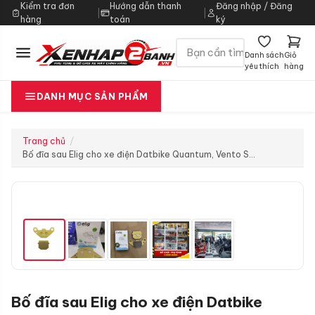
Kiểm tra đơn
Hướng dẫn thanh
Đăng nhập / Đăng
|
|
hàng
toán
ký
Danh sách
Giỏ
yêu thích
hàng
DANH MỤC SẢN PHẨM
Trang chủ
Bố đĩa sau Elig cho xe điện Datbike Quantum, Vento S…
Bố đĩa sau Elig cho xe điện Datbike