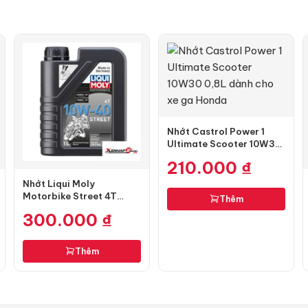
Nhớt Castrol Power 1
Ultimate Scooter 10W30
0,8L dành cho xe ga
210.000
₫
Honda
Nhớt Liqui Moly
Motorbike Street 4T
Thêm
10W40 1L
300.000
₫
Thêm