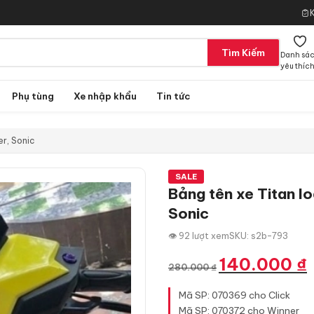
Tìm Kiếm
Danh sá
yêu thíc
Phụ tùng
Xe nhập khẩu
Tin tức
er, Sonic
SALE
Bảng tên xe Titan l
Sonic
👁 92 lượt xem
SKU: s2b-793
Giá
G
140.000
₫
280.000
₫
gốc
h
là:
t
Mã SP: 070369 cho Click
280.000 ₫.
là
Mã SP: 070372 cho Winner