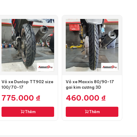
Vỏ xe Dunlop TT902 size
Vỏ xe Maxxis 80/90-17
100/70-17
gai kim cương 3D
775.000
₫
460.000
₫
Thêm
Thêm