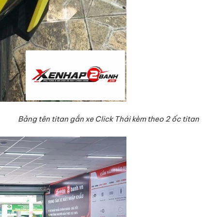
Bảng tên titan gắn xe Click Thái kèm theo 2 ốc titan