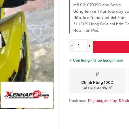
1
Mã SP: 070399 cho Sonic
Bảng tên xe Titan loại dày c
đáo, lạ mắt hơn, cá tính hơn.
* LƯU Ý: Hàng Sale chỉ bán On
Hòa, Tân Phú.
−
+
✓ Còn hàng - Giao hàng nhanh
🏅
Chính Hãng 100%
Có CO/CQ đầy đủ
Danh mục:
Phụ tùng xe máy
,
Đồ ch