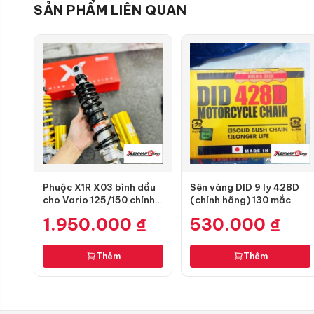
SẢN PHẨM LIÊN QUAN
Phuộc X1R X03 bình dầu
Sên vàng DID 9 ly 428D
cho Vario 125/150 chính
(chính hãng) 130 mắc
hãng
1.950.000
₫
530.000
₫
Thêm
Thêm