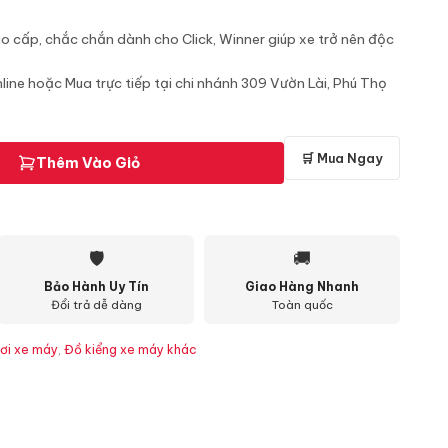
40.000 ₫.
ao cấp, chắc chắn dành cho Click, Winner giúp xe trở nên độc
line hoặc Mua trực tiếp tại chi nhánh 309 Vườn Lài, Phú Thọ
🛒 Mua Ngay
Thêm Vào Giỏ
🛡
🚚
Bảo Hành Uy Tín
Giao Hàng Nhanh
Đổi trả dễ dàng
Toàn quốc
ơi xe máy
,
Đồ kiểng xe máy khác